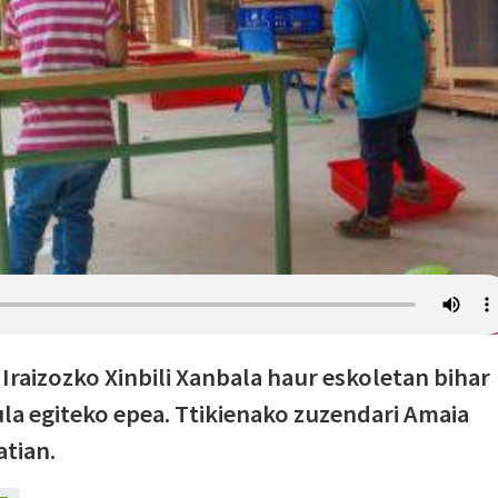
Iraizozko Xinbili Xanbala haur eskoletan bihar
la egiteko epea. Ttikienako zuzendari Amaia
atian.