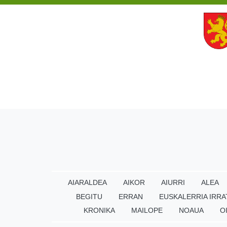
AIARALDEA
AIKOR
AIURRI
ALEA
BEGITU
ERRAN
EUSKALERRIA IRRA
KRONIKA
MAILOPE
NOAUA
O