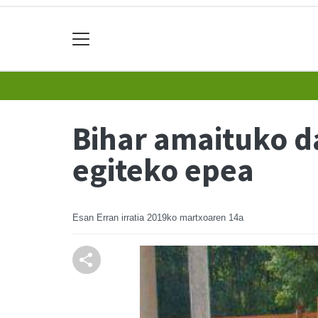
Bihar amaituko d
egiteko epea
Esan Erran irratia
2019ko martxoaren 14a