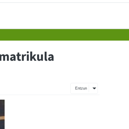
ematrikula
Entzun