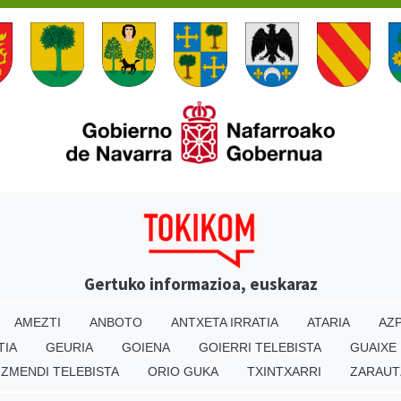
Gertuko informazioa, euskaraz
AMEZTI
ANBOTO
ANTXETA IRRATIA
ATARIA
AZP
TIA
GEURIA
GOIENA
GOIERRI TELEBISTA
GUAIXE
IZMENDI TELEBISTA
ORIO GUKA
TXINTXARRI
ZARAUT