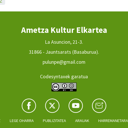
Z
Ametza Kultur Elkartea
La Asuncion, 21-3.
31866 - Jauntsarats (Basaburua).
pulunpe@gmail.com
Codesyntaxek garatua
Z
LEGE OHARRA
PUBLIZITATEA
ARAUAK
HARREMANETAR