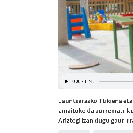
Jauntsarasko Ttikiena eta 
amaituko da aurrematriku
Ariztegi izan dugu gaur irr