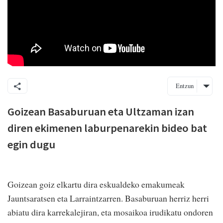
Entzun
Goizean Basaburuan eta Ultzaman izan
diren ekimenen laburpenarekin bideo bat
egin dugu
Goizean goiz elkartu dira eskualdeko emakumeak
Jauntsaratsen eta Larraintzarren. Basaburuan herriz herri
abiatu dira karrekalejiran, eta mosaikoa irudikatu ondoren