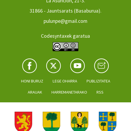
La Asuncion, 21-3.
31866 - Jauntsarats (Basaburua).
pulunpe@gmail.com
Codesyntaxek garatua
HONI BURUZ
LEGE OHARRA
PUBLIZITATEA
ARAUAK
HARREMANETARAKO
RSS