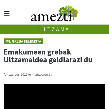
ULTZAMA
M8, GREBA FEMINISTA
Emakumeen grebak
Ultzamaldea geldiarazi du
Amezti.eus
2019ko martxoaren 8a