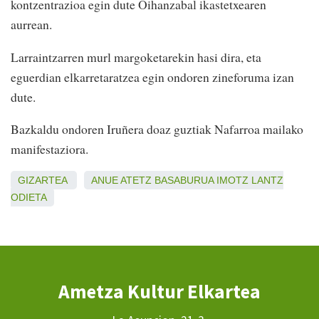
kontzentrazioa egin dute Oihanzabal ikastetxearen
aurrean.
Larraintzarren murl margoketarekin hasi dira, eta
eguerdian elkarretaratzea egin ondoren zineforuma izan
dute.
Bazkaldu ondoren Iruñera doaz guztiak Nafarroa mailako
manifestaziora.
GIZARTEA
ANUE
ATETZ
BASABURUA
IMOTZ
LANTZ
ODIETA
Ametza Kultur Elkartea