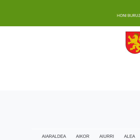
HONI BURU
AIARALDEA
AIKOR
AIURRI
ALEA