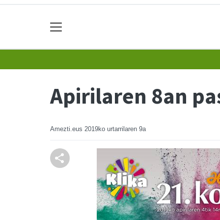
Apirilaren 8an pa
Amezti.eus
2019ko urtarrilaren 9a