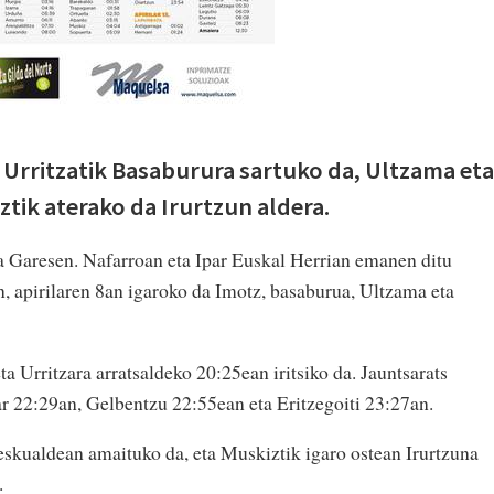
 Urritzatik Basaburura sartuko da, Ultzama eta
tik aterako da Irurtzun aldera.
da Garesen. Nafarroan eta Ipar Euskal Herrian emanen ditu
, apirilaren 8an igaroko da Imotz, basaburua, Ultzama eta
ta Urritzara arratsaldeko 20:25ean iritsiko da. Jauntsarats
r 22:29an, Gelbentzu 22:55ean eta Eritzegoiti 23:27an.
eskualdean amaituko da, eta Muskiztik igaro ostean Irurtzuna
.