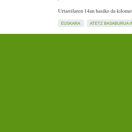
Urtarrilaren 14an hasiko da kilome
EUSKARA
ATETZ
BASABURUA