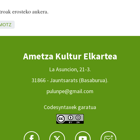
troak erosteko aukera.
IMOTZ
Ametza Kultur Elkartea
La Asuncion, 21-3.
31866 - Jauntsarats (Basaburua).
pulunpe@gmail.com
Codesyntaxek garatua