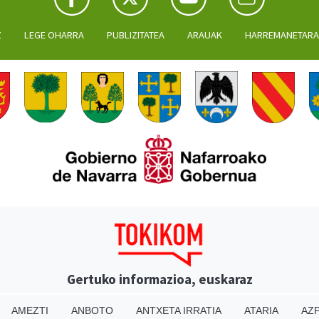
Z
LEGE OHARRA
PUBLIZITATEA
ARAUAK
HARREMANETAR
Gertuko informazioa, euskaraz
AMEZTI
ANBOTO
ANTXETA IRRATIA
ATARIA
AZP