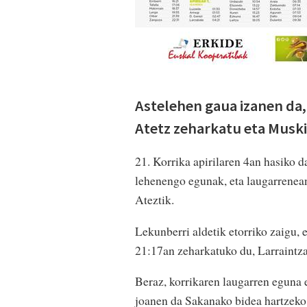
Astelehen gaua izanen da,
Atetz zeharkatu eta Muskiz
21. Korrika apirilaren 4an hasiko 
lehenengo egunak, eta laugarrenean
Ateztik.
Lekunberri aldetik etorriko zaigu, e
21:17an zeharkatuko du, Larraintza
Beraz, korrikaren laugarren eguna 
joanen da Sakanako bidea hartzeko