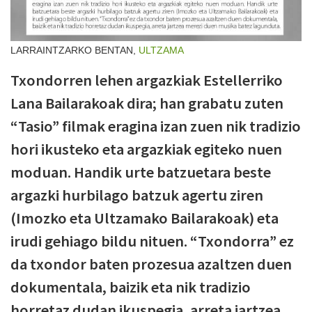
LARRAINTZARKO BENTAN,
ULTZAMA
Txondorren lehen argazkiak Estellerriko
Lana Bailarakoak dira; han grabatu zuten
“Tasio” filmak eragina izan zuen nik tradizio
hori ikusteko eta argazkiak egiteko nuen
moduan. Handik urte batzuetara beste
argazki hurbilago batzuk agertu ziren
(Imozko eta Ultzamako Bailarakoak) eta
irudi gehiago bildu nituen. “Txondorra” ez
da txondor baten prozesua azaltzen duen
dokumentala, baizik eta nik tradizio
horretaz dudan ikuspegia, arreta jartzea