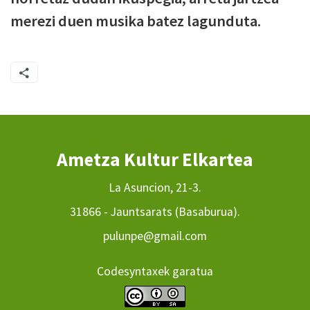
merezi duen musika batez lagunduta.
Ametza Kultur Elkartea
La Asuncion, 21-3.
31866 - Jauntsarats (Basaburua).
pulunpe@gmail.com
Codesyntaxek garatua