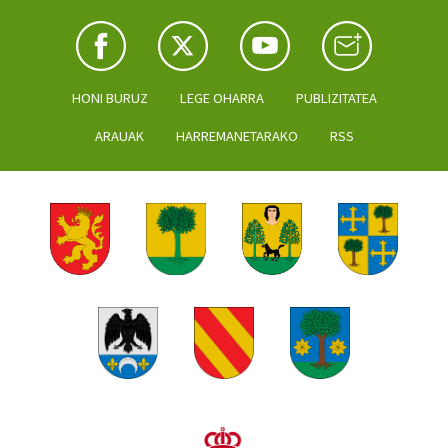
HONI BURUZ
LEGE OHARRA
PUBLIZITATEA
ARAUAK
HARREMANETARAKO
RSS