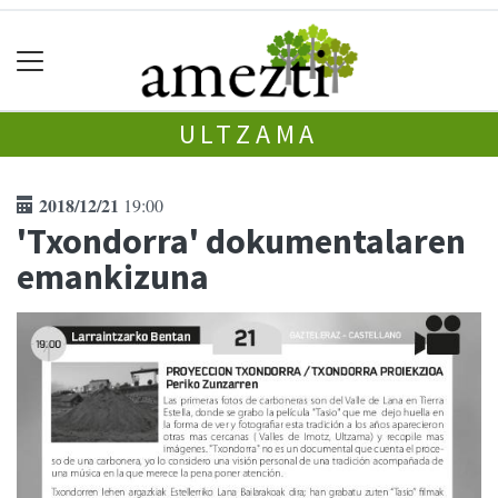
ULTZAMA
2018/12/21
19:00
'Txondorra' dokumentalaren
emankizuna