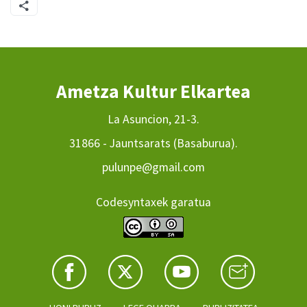
Ametza Kultur Elkartea
La Asuncion, 21-3.
31866 - Jauntsarats (Basaburua).
pulunpe@gmail.com
Codesyntaxek garatua