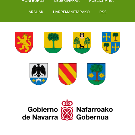
HONI BURUZ
LEGE OHARRA
PUBLIZITATEA
ARAUAK
HARREMANETARAKO
RSS