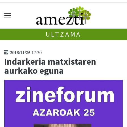
ULTZAMA
2018/11/25
17:30
Indarkeria matxistaren
aurkako eguna