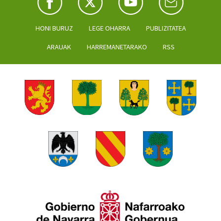
HONI BURUZ
LEGE OHARRA
PUBLIZITATEA
ARAUAK
HARREMANETARAKO
RSS