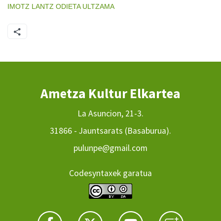
IMOTZ
LANTZ
ODIETA
ULTZAMA
Ametza Kultur Elkartea
La Asuncion, 21-3.
31866 - Jauntsarats (Basaburua).
pulunpe@gmail.com
Codesyntaxek garatua