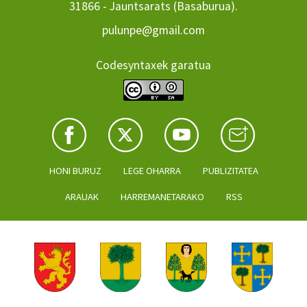
31866 - Jauntsarats (Basaburua).
pulunpe@gmail.com
Codesyntaxek garatua
HONI BURUZ
LEGE OHARRA
PUBLIZITATEA
ARAUAK
HARREMANETARAKO
RSS