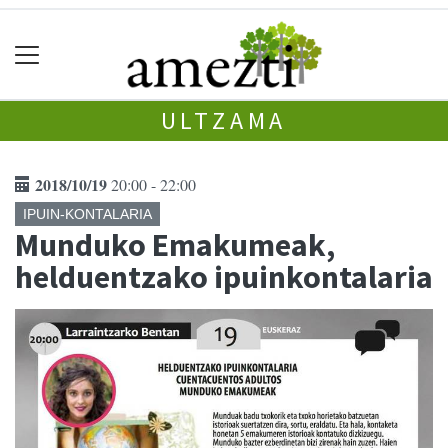
ULTZAMA
2018/10/19
20:00 - 22:00
IPUIN-KONTALARIA
Munduko Emakumeak,
helduentzako ipuinkontalaria