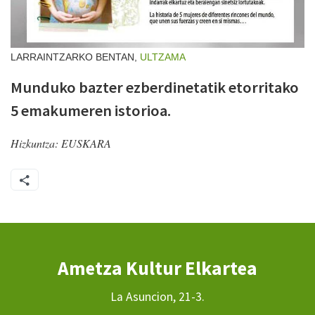
LARRAINTZARKO BENTAN,
ULTZAMA
Munduko bazter ezberdinetatik etorritako
5 emakumeren istorioa.
Hizkuntza:
EUSKARA
Ametza Kultur Elkartea
La Asuncion, 21-3.