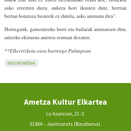
asko errezten duzu, aukera hori ikusten dute, herrian
bertan botatzea besterik ez dutela, asko animatu dira".
Horregatik, gainontzeko herri eta bailarak animatzen ditu,
antzeko ekimena aurrera eraman dezaten.
**Elkerrizketa osoa hurrengo Pulunpean
INGURUMENA
Ametza Kultur Elkartea
La Asuncion, 21-3.
31866 - Jauntsarats (Basaburua).