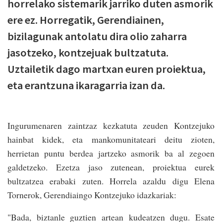
horrelako sistemarik jarriko duten asmorik
ere ez. Horregatik, Gerendiainen,
bizilagunak antolatu dira olio zaharra
jasotzeko, kontzejuak bultzatuta.
Uztailetik dago martxan euren proiektua,
eta erantzuna ikaragarria izan da.
Ingurumenaren zaintzaz kezkatuta zeuden Kontzejuko
hainbat kidek, eta mankomunitateari deitu zioten,
herrietan puntu berdea jartzeko asmorik ba al zegoen
galdetzeko. Ezetza jaso zutenean, proiektua eurek
bultzatzea erabaki zuten. Horrela azaldu digu Elena
Tornerok, Gerendiaingo Kontzejuko idazkariak:
"Bada, biztanle guztien artean kudeatzen dugu. Esate