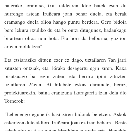
baterako, oraintxe, txat taldearen kide batek esan du
hurrengo astean Iruñeara joan behar duela, eta berak
eramango duela olioa hango puntu berdera. Gero bidoia
bere lekura itzuliko du eta bi ontzi ditugunez, badaukagu
bitartean olioa non bota. Eta hori da helburua, guztion
artean moldatzea".
Eta etsiaraziko dituen ezer ez dago, uztailaren 7an jarri
zituzten ontziak, eta 16rako desagertu egin ziren. Kaxa
pisutsuago bat egin zuten, eta berriro ipini zituzten
uztailaren 24ean. Bi hilabete eskas daramate, beraz,
proiektuarekin, baina erantzuna ikaragarria izan dela dio
Tornerok:
"Lehenengo egunetik hasi ziren bidoiak betetzen. Askok
eskertzen dute aldioro Iruñeara joan ez izan beharra. Beste
askok ziur aski ez zuten birziklatuko orain arte. Honekin