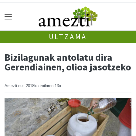
ULTZAMA
Bizilagunak antolatu dira
Gerendiainen, olioa jasotzeko
Amezti.eus
2018ko irailaren 13a