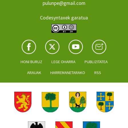
pulunpe@gmail.com
Codesyntaxek garatua
HONI BURUZ
LEGE OHARRA
PUBLIZITATEA
ARAUAK
HARREMANETARAKO
RSS