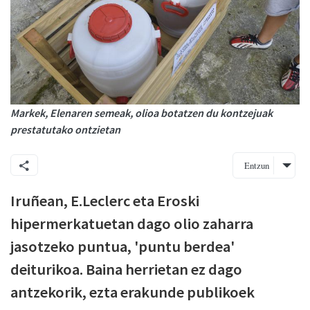
Markek, Elenaren semeak, olioa botatzen du kontzejuak
prestatutako ontzietan
Entzun
Iruñean, E.Leclerc eta Eroski
hipermerkatuetan dago olio zaharra
jasotzeko puntua, 'puntu berdea'
deiturikoa. Baina herrietan ez dago
antzekorik, ezta erakunde publikoek