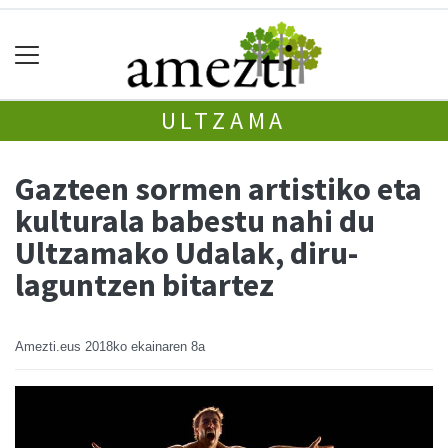
ULTZAMA
Gazteen sormen artistiko eta
kulturala babestu nahi du
Ultzamako Udalak, diru-
laguntzen bitartez
Amezti.eus
2018ko ekainaren 8a