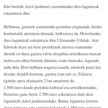
Ildo beretik, kirol jarduerei zuzendutako diru-laguntzak
eskaintzen ditu.
Helburua, gazteek asmatutako proiektu originalak, betiko
kontuetatik ateratzen direnak, bultzatzea da. Horretarako
diru-laguntzak eskaintzen ditu Ultzamako Udalak. Arte
Ederrak ikasi eta bere proiektuak aurrera eramateko
dirurik ez duen gaztea edota diziplina artistikoren batean
trebea eta ideia berriak dituena, esate baterako, lagundu
nahi ditu. Hori helburu nagusia izanik, edonork parte har
dezake deialdi honetan, gaztea izan edo ez. Eskaera
egiteko epea ekainaren 23an amaitzen da.
2.500 euro daude proiektu kultural eta artistikoendako.
Horietaz gain, beste 2.500 euro eskeintzen dute diru-
laguntzek, kirol jarduerendako. Baina, laguntza lortzen
duen pertsona edo entitate bakoitzak 1.250 euro eskuratu