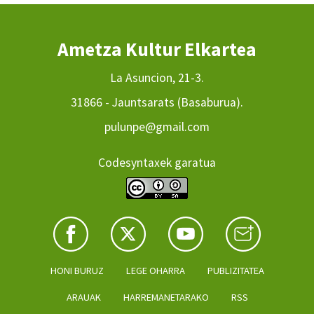
Ametza Kultur Elkartea
La Asuncion, 21-3.
31866 - Jauntsarats (Basaburua).
pulunpe@gmail.com
Codesyntaxek garatua
HONI BURUZ
LEGE OHARRA
PUBLIZITATEA
ARAUAK
HARREMANETARAKO
RSS