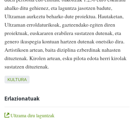
ahalko ditu gehienez, eta laguntza jasotzen badute,
Ultzaman aurkeztu beharko dute proiektua. Hautaketan,
Ultzaman erroldaturikoak, gazteendako egiten diren
proiektuak, euskararen erabilera sustatzen dutenak, eta
genero ikuspegia kontuan hartzen dutenak onetsiko dira.
Artistikoen artean, baita diziplina ezberdinak nahasten
dituztenak. Kirolen artean, esku pilota edota herri kirolak
sustatzen dituztenak.
KULTURA
Erlazionatuak
Ultzama diru laguntzak