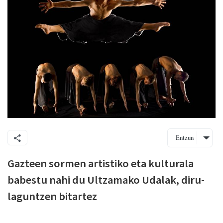
Entzun
Gazteen sormen artistiko eta kulturala
babestu nahi du Ultzamako Udalak, diru-
laguntzen bitartez