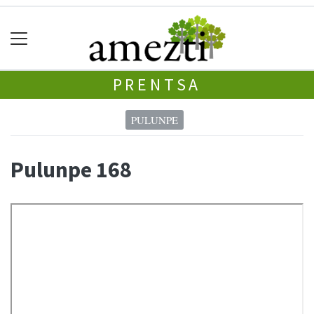
PRENTSA
PULUNPE
Pulunpe 168