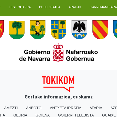
Z
LEGE OHARRA
PUBLIZITATEA
ARAUAK
HARREMANETAR
Gertuko informazioa, euskaraz
AMEZTI
ANBOTO
ANTXETA IRRATIA
ATARIA
AZP
TIA
GEURIA
GOIENA
GOIERRI TELEBISTA
GUAIXE