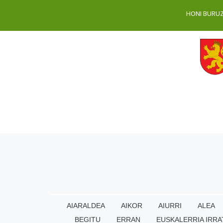
HONI BURU
AIARALDEA
AIKOR
AIURRI
ALEA
BEGITU
ERRAN
EUSKALERRIA IRRA