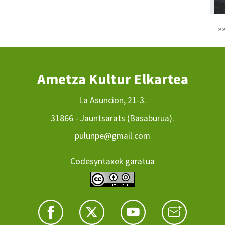
»
Ametza Kultur Elkartea
La Asuncion, 21-3.
31866 - Jauntsarats (Basaburua).
pulunpe@gmail.com
Codesyntaxek garatua