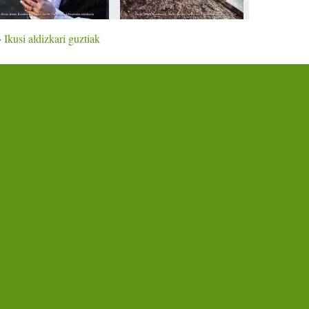
»
Ikusi aldizkari guztiak