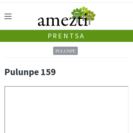
PRENTSA
PULUNPE
Pulunpe 159