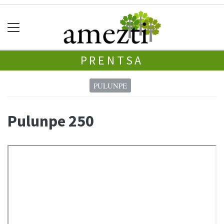
PRENTSA
PULUNPE
Pulunpe 250