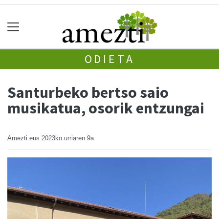
ODIETA
Santurbeko bertso saio
musikatua, osorik entzungai
Amezti.eus
2023ko urriaren 9a