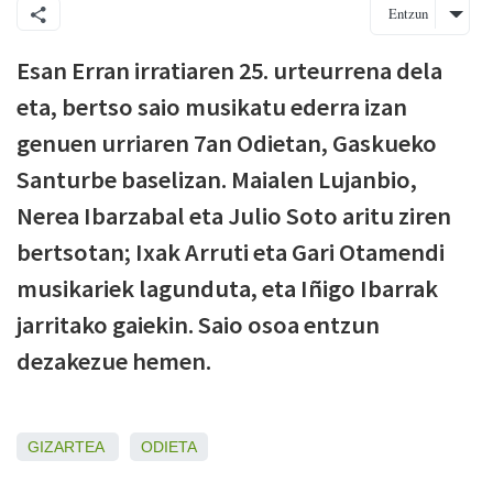
Entzun
Esan Erran irratiaren 25. urteurrena dela
eta, bertso saio musikatu ederra izan
genuen urriaren 7an Odietan, Gaskueko
Santurbe baselizan. Maialen Lujanbio,
Nerea Ibarzabal eta Julio Soto aritu ziren
bertsotan; Ixak Arruti eta Gari Otamendi
musikariek lagunduta, eta Iñigo Ibarrak
jarritako gaiekin. Saio osoa entzun
dezakezue hemen.
GIZARTEA
ODIETA