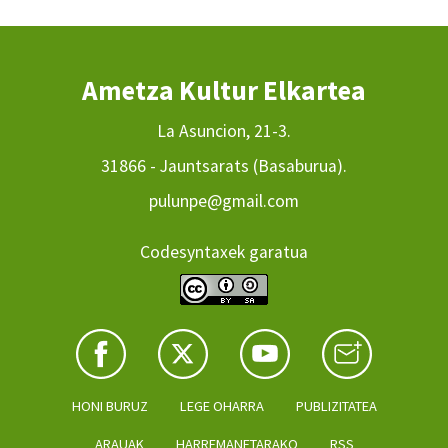
Ametza Kultur Elkartea
La Asuncion, 21-3.
31866 - Jauntsarats (Basaburua).
pulunpe@gmail.com
Codesyntaxek garatua
HONI BURUZ
LEGE OHARRA
PUBLIZITATEA
ARAUAK
HARREMANETARAKO
RSS