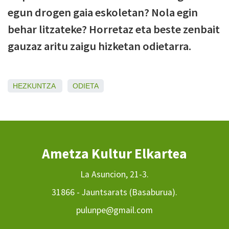
egun drogen gaia eskoletan? Nola egin
behar litzateke? Horretaz eta beste zenbait
gauzaz aritu zaigu hizketan odietarra.
HEZKUNTZA
ODIETA
Ametza Kultur Elkartea
La Asuncion, 21-3.
31866 - Jauntsarats (Basaburua).
pulunpe@gmail.com