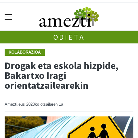
ODIETA
KOLABORAZIOA
Drogak eta eskola hizpide,
Bakartxo Iragi
orientatzailearekin
Amezti.eus
2023ko otsailaren 1a