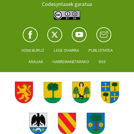
Codesyntaxek garatua
HONI BURUZ
LEGE OHARRA
PUBLIZITATEA
ARAUAK
HARREMANETARAKO
RSS