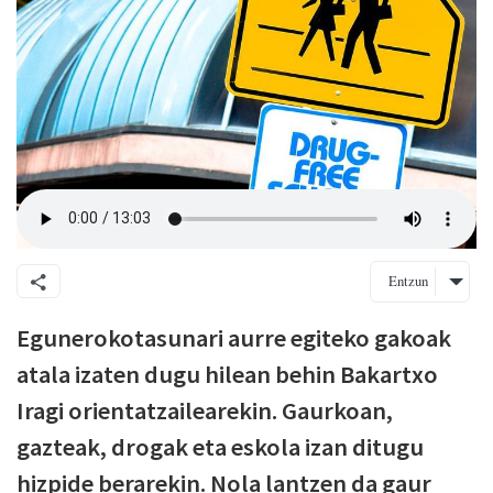
Entzun
Egunerokotasunari aurre egiteko gakoak
atala izaten dugu hilean behin Bakartxo
Iragi orientatzailearekin. Gaurkoan,
gazteak, drogak eta eskola izan ditugu
hizpide berarekin. Nola lantzen da gaur