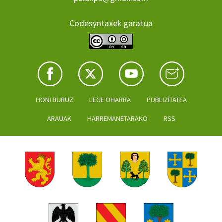
Codesyntaxek garatua
HONI BURUZ
LEGE OHARRA
PUBLIZITATEA
ARAUAK
HARREMANETARAKO
RSS