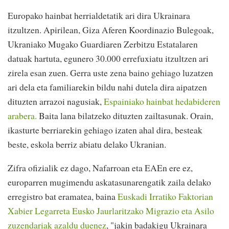
Europako hainbat herrialdetatik ari dira Ukrainara
itzultzen. Apirilean, Giza Aferen Koordinazio Bulegoak,
Ukraniako Mugako Guardiaren Zerbitzu Estatalaren
datuak hartuta, egunero 30.000 errefuxiatu itzultzen ari
zirela esan zuen. Gerra uste zena baino gehiago luzatzen
ari dela eta familiarekin bildu nahi dutela dira aipatzen
dituzten arrazoi nagusiak,
Espainiako hainbat hedabideren
arabera.
Baita lana bilatzeko dituzten zailtasunak. Orain,
ikasturte berriarekin gehiago izaten ahal dira, besteak
beste, eskola berriz abiatu delako Ukranian.
Zifra ofizialik ez dago, Nafarroan eta EAEn ere ez,
europarren mugimendu askatasunarengatik zaila delako
erregistro bat eramatea, baina
Euskadi Irratiko Faktorian
Xabier Legarreta Eusko Jaurlaritzako Migrazio eta Asilo
zuzendariak azaldu duenez
, "jakin badakigu Ukrainara