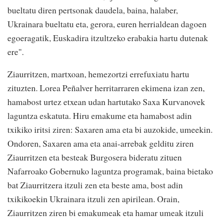
bueltatu diren pertsonak daudela, baina, halaber,
Ukrainara bueltatu eta, gerora, euren herrialdean dagoen
egoeragatik, Euskadira itzultzeko erabakia hartu dutenak
ere".
Ziaurritzen, martxoan, hemezortzi errefuxiatu hartu
zituzten. Lorea Peñalver herritarraren ekimena izan zen,
hamabost urtez etxean udan hartutako Saxa Kurvanovek
laguntza eskatuta. Hiru emakume eta hamabost adin
txikiko iritsi ziren: Saxaren ama eta bi auzokide, umeekin.
Ondoren, Saxaren ama eta anai-arrebak gelditu ziren
Ziaurritzen eta besteak Burgosera bideratu zituen
Nafarroako Gobernuko laguntza programak, baina bietako
bat Ziaurritzera itzuli zen eta beste ama, bost adin
txikikoekin Ukrainara itzuli zen apirilean. Orain,
Ziaurritzen ziren bi emakumeak eta hamar umeak itzuli