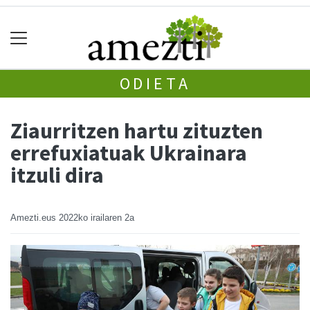
ODIETA
Ziaurritzen hartu zituzten
errefuxiatuak Ukrainara
itzuli dira
Amezti.eus
2022ko irailaren 2a