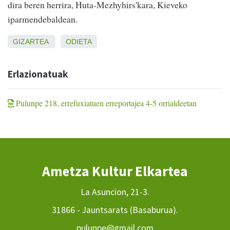
dira beren herrira, Huta-Mezhyhirs'kara, Kieveko
iparmendebaldean.
GIZARTEA
ODIETA
Erlazionatuak
Pulunpe 218, errefuxiatuen erreportajea 4-5 orrialdeetan
Ametza Kultur Elkartea
La Asuncion, 21-3.
31866 - Jauntsarats (Basaburua).
pulunpe@gmail.com