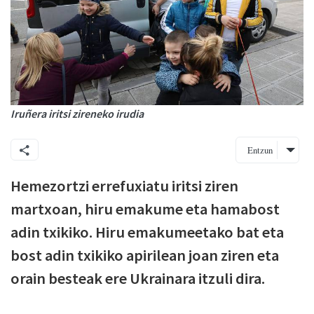
Iruñera iritsi zireneko irudia
Entzun
Hemezortzi errefuxiatu iritsi ziren
martxoan, hiru emakume eta hamabost
adin txikiko. Hiru emakumeetako bat eta
bost adin txikiko apirilean joan ziren eta
orain besteak ere Ukrainara itzuli dira.