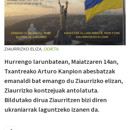
ZIAURRIZKO ELIZA,
ODIETA
Hurrengo larunbatean, Maiatzaren 14an,
Txantreako Arturo Kanpion abesbatzak
emanaldi bat emango du Ziaurrizko elizan,
Ziaurrizko kontzejuak antolatuta.
Bildutako dirua Ziaurritzen bizi diren
ukraniarrak laguntzeko izanen da.