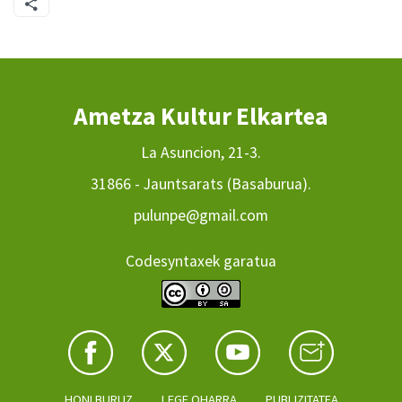
Ametza Kultur Elkartea
La Asuncion, 21-3.
31866 - Jauntsarats (Basaburua).
pulunpe@gmail.com
Codesyntaxek garatua
HONI BURUZ
LEGE OHARRA
PUBLIZITATEA