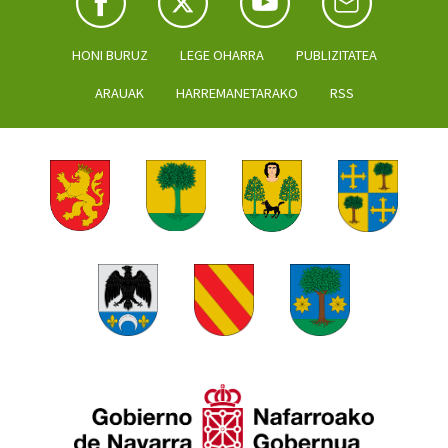
HONI BURUZ
LEGE OHARRA
PUBLIZITATEA
ARAUAK
HARREMANETARAKO
RSS