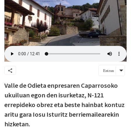
Entzun
Valle de Odieta enpresaren Caparrosoko
ukuiluan egon den isurketaz, N-121
errepideko obrez eta beste hainbat kontuz
aritu gara Iosu Isturitz berriemailearekin
hizketan.