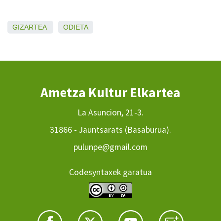
GIZARTEA
ODIETA
Ametza Kultur Elkartea
La Asuncion, 21-3.
31866 - Jauntsarats (Basaburua).
pulunpe@gmail.com
Codesyntaxek garatua