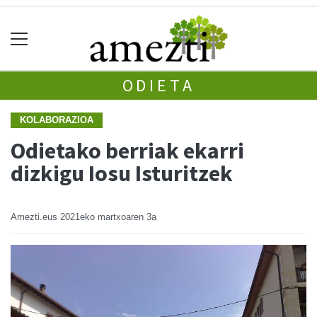
ODIETA
KOLABORAZIOA
Odietako berriak ekarri
dizkigu Iosu Isturitzek
Amezti.eus
2021eko martxoaren 3a