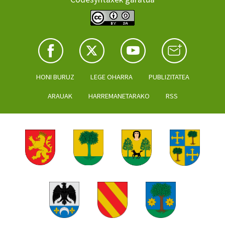
HONI BURUZ
LEGE OHARRA
PUBLIZITATEA
ARAUAK
HARREMANETARAKO
RSS