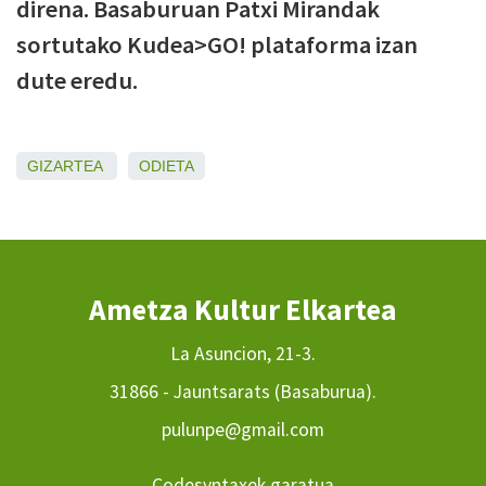
direna. Basaburuan Patxi Mirandak
sortutako Kudea>GO! plataforma izan
dute eredu.
GIZARTEA
ODIETA
Ametza Kultur Elkartea
La Asuncion, 21-3.
31866 - Jauntsarats (Basaburua).
pulunpe@gmail.com
Codesyntaxek garatua