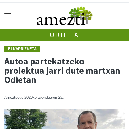
ODIETA
ELKARRIZKETA
Autoa partekatzeko
proiektua jarri dute martxan
Odietan
Amezti.eus
2020ko abenduaren 23a