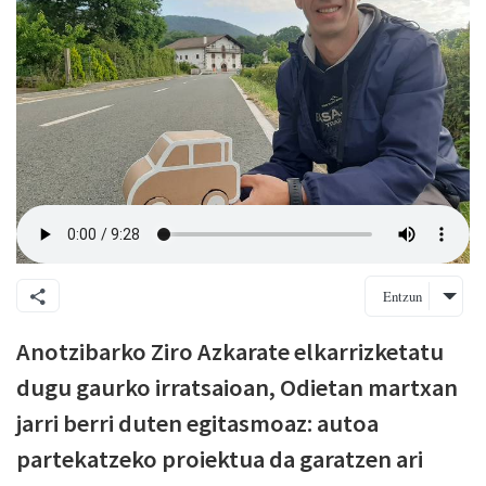
Entzun
Anotzibarko Ziro Azkarate elkarrizketatu
dugu gaurko irratsaioan, Odietan martxan
jarri berri duten egitasmoaz: autoa
partekatzeko proiektua da garatzen ari