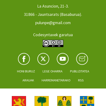
La Asuncion, 21-3.
31866 - Jauntsarats (Basaburua).
pulunpe@gmail.com
Codesyntaxek garatua
HONI BURUZ
LEGE OHARRA
PUBLIZITATEA
ARAUAK
HARREMANETARAKO
RSS