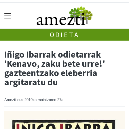
ODIETA
Iñigo Ibarrak odietarrak
'Kenavo, zaku bete urre!'
gazteentzako eleberria
argitaratu du
Amezti.eus
2019ko maiatzaren 27a