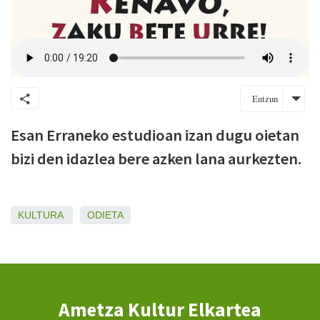
Entzun
Esan Erraneko estudioan izan dugu oietan
bizi den idazlea bere azken lana aurkezten.
KULTURA
ODIETA
Ametza Kultur Elkartea