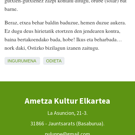
gutxien-gutxienez zazpi kontatu ditugu, orube (solar) bat
barne.
Beraz, etxea behar baldin baduzue, hemen duzue aukera.
Ez dugu deus hirietatik etortzen den jendearen kontra,
baina bertakoendako bada, hobe! Ikus eta beharbada…
nork daki, Ostizko bizilagun izanen zaitugu.
INGURUMENA
ODIETA
Ametza Kultur Elkartea
La Asuncion, 21-3.
31866 - Jauntsarats (Basaburua).
pulunpe@gmail.com