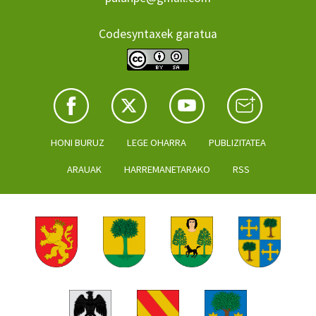
Codesyntaxek garatua
HONI BURUZ
LEGE OHARRA
PUBLIZITATEA
ARAUAK
HARREMANETARAKO
RSS