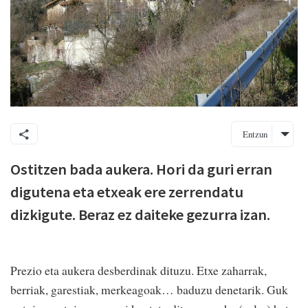
Entzun
Ostitzen bada aukera. Hori da guri erran
digutena eta etxeak ere zerrendatu
dizkigute. Beraz ez daiteke gezurra izan.
Prezio eta aukera desberdinak dituzu. Etxe zaharrak,
berriak, garestiak, merkeagoak… baduzu denetarik. Guk