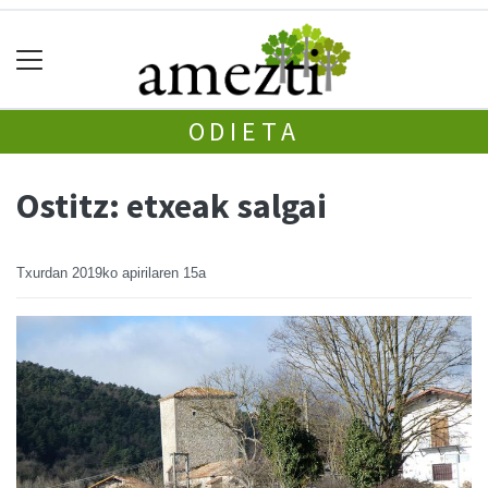
ODIETA
Ostitz: etxeak salgai
Txurdan
2019ko apirilaren 15a