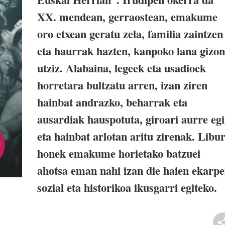
XX. mendean, gerraostean, emakume
oro etxean geratu zela, familia zaintzen
eta haurrak hazten, kanpoko lana gizon
utziz. Alabaina, legeek eta usadioek
horretara bultzatu arren, izan ziren
hainbat andrazko, beharrak eta
ausardiak hauspotuta, giroari aurre eg
eta hainbat arlotan aritu zirenak. Libu
honek emakume horietako batzuei
ahotsa eman nahi izan die haien ekarp
sozial eta historikoa ikusgarri egiteko.