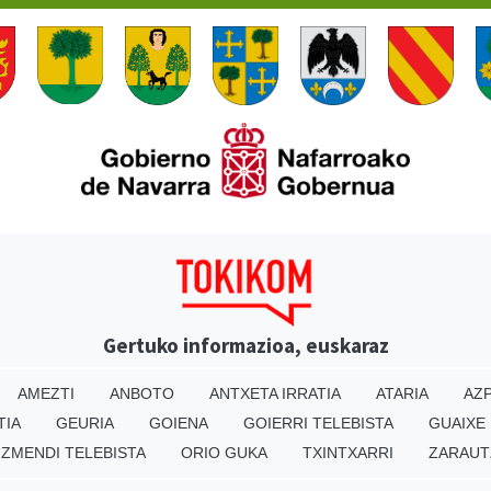
Gertuko informazioa, euskaraz
AMEZTI
ANBOTO
ANTXETA IRRATIA
ATARIA
AZP
TIA
GEURIA
GOIENA
GOIERRI TELEBISTA
GUAIXE
IZMENDI TELEBISTA
ORIO GUKA
TXINTXARRI
ZARAUT