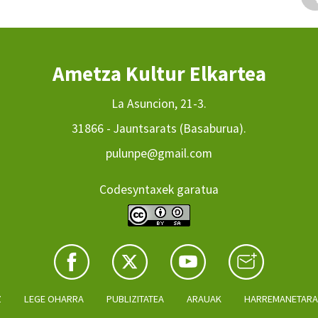
Ametza Kultur Elkartea
La Asuncion, 21-3.
31866 - Jauntsarats (Basaburua).
pulunpe@gmail.com
Codesyntaxek garatua
Z
LEGE OHARRA
PUBLIZITATEA
ARAUAK
HARREMANETAR