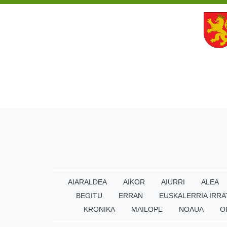
AIARALDEA
AIKOR
AIURRI
ALEA
BEGITU
ERRAN
EUSKALERRIA IRRA
KRONIKA
MAILOPE
NOAUA
O