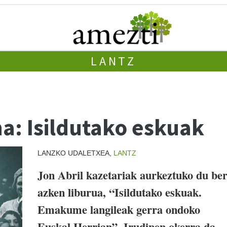
LANTZ
a: Isildutako eskuak
LANZKO UDALETXEA,
LANTZ
Jon Abril kazetariak aurkeztuko du be
azken liburua, “Isildutako eskuak.
Emakume langileak gerra ondoko
Euskal Herrian”. Irudipen okerra da