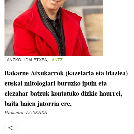
LANZKO UDALETXEA,
LANTZ
Bakarne Atxukarrok (kazetaria eta idazlea)
euskal mitologiari buruzko ipuin eta
elezahar batzuk kontatuko dizkie haurrei,
baita haien jatorria ere.
Hizkuntza:
EUSKARA