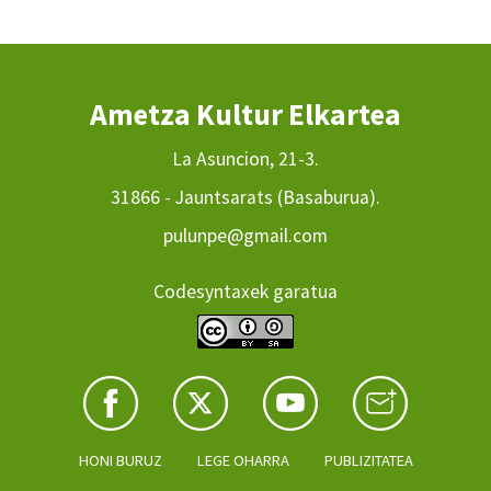
Ametza Kultur Elkartea
La Asuncion, 21-3.
31866 - Jauntsarats (Basaburua).
pulunpe@gmail.com
Codesyntaxek garatua
HONI BURUZ
LEGE OHARRA
PUBLIZITATEA