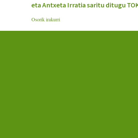
eta Antxeta Irratia saritu ditugu T
Osorik irakurri