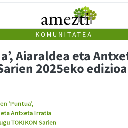
KOMUNITATEA
’, Aiaraldea eta Antxeta
arien 2025eko edizio