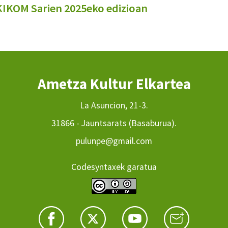
OKIKOM Sarien 2025eko edizioan
Ametza Kultur Elkartea
La Asuncion, 21-3.
31866 - Jauntsarats (Basaburua).
pulunpe@gmail.com
Codesyntaxek garatua