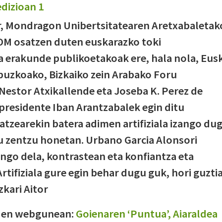
, Mondragon Unibertsitatearen Aretxabaletak
OM osatzen duten euskarazko toki
a erakunde publikoetakoak ere, hala nola, Eus
ipuzkoako, Bizkaiko zein Arabako Foru
Nestor Atxikallende eta Joseba K. Perez de
residente Iban Arantzabalek egin ditu
natzearekin batera adimen artifiziala izango du
u zentzu honetan. Urbano Garcia Alonsori
ongo dela, kontrastean eta konfiantza eta
tifiziala gure egin behar dugu guk, hori guzti
zkari Aitor
OMen webgunean:
Goienaren ‘Puntua’, Aiaraldea