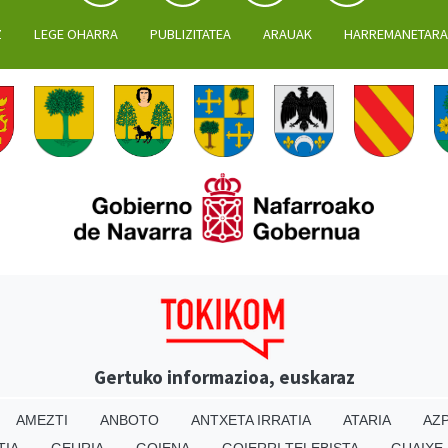
Z
LEGE OHARRA
PUBLIZITATEA
ARAUAK
HARREMANETAR
Gertuko informazioa, euskaraz
AMEZTI
ANBOTO
ANTXETA IRRATIA
ATARIA
AZP
TIA
GEURIA
GOIENA
GOIERRI TELEBISTA
GUAIXE