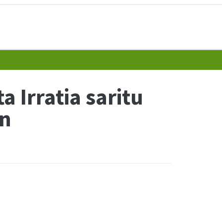
 Irratia saritu
an