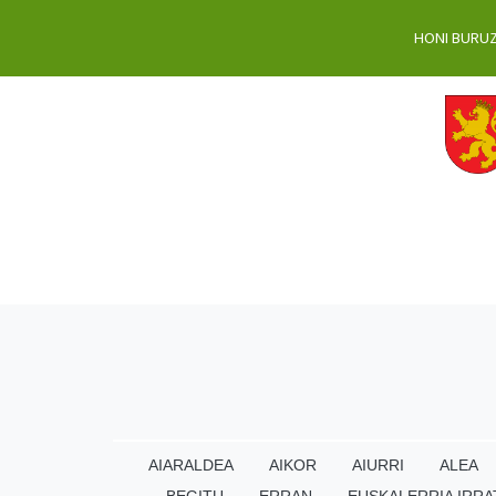
HONI BURU
AIARALDEA
AIKOR
AIURRI
ALEA
BEGITU
ERRAN
EUSKALERRIA IRRA