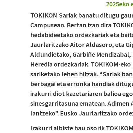
TOKIKOM Sariak banatu ditugu gaur
Campusean. Bertan izan dira TOKIK
hedabideetako ordezkariak eta bait
Jaurlaritzako Aitor Aldasoro, eta G
Aldundietako, Garbiñe Mendizabal, 
Heredia ordezkariak. TOKIKOM-eko p
sariketako lehen hitzak. “Sariak ba
berbagai eta erronka handiak ditug
irakurri diot kazetariaren balioa eg
sinesgarritasuna ematean. Adimen Ar
lantzeko”. Eusko Jaurlaritzako orde
Irakurri albiste hau osorik TOKIK