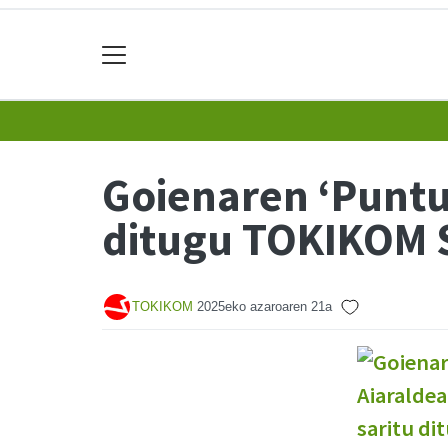
Goienaren ‘Puntua
ditugu TOKIKOM S
TOKIKOM
2025eko azaroaren 21a