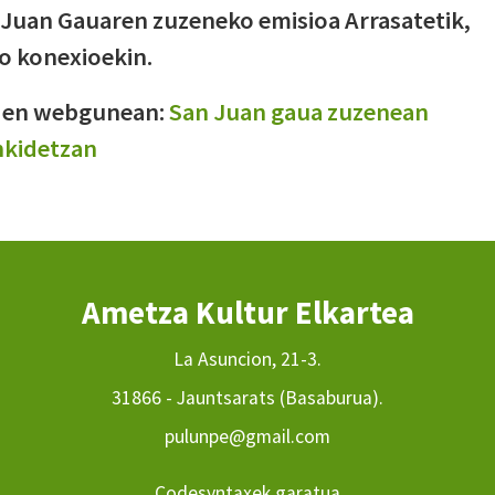
 Juan Gauaren zuzeneko emisioa Arrasatetik,
ko konexioekin.
OMen webgunean:
San Juan gaua zuzenean
ankidetzan
Ametza Kultur Elkartea
La Asuncion, 21-3.
31866 - Jauntsarats (Basaburua).
pulunpe@gmail.com
Codesyntaxek garatua