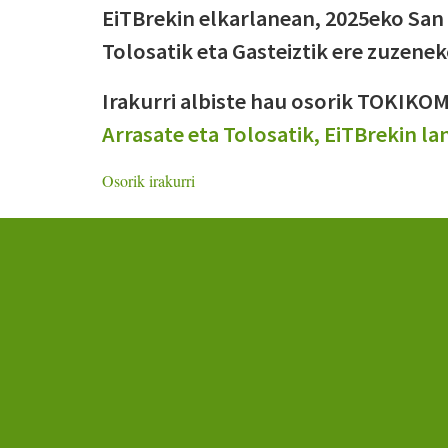
EiTBrekin elkarlanean, 2025eko San
Tolosatik eta Gasteiztik ere zuzene
Irakurri albiste hau osorik TOKIK
Arrasate eta Tolosatik, EiTBrekin l
Osorik irakurri