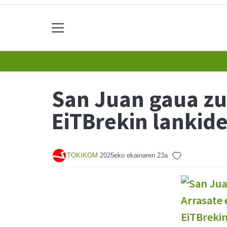
San Juan gaua zu
EiTBrekin lankid
TOKIKOM
2025eko ekainaren 23a