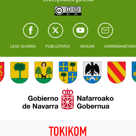
Z
LEGE OHARRA
PUBLIZITATEA
ARAUAK
HARREMANETAR