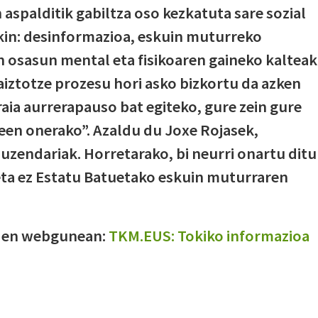
spalditik gabiltza oso kezkatuta sare sozial
kin: desinformazioa, eskuin muturreko
en osasun mental eta fisikoaren gaineko kalteak
iztotze prozesu hori asko bizkortu da azken
raia aurrerapauso bat egiteko, gure zein gure
ileen onerako”. Azaldu du Joxe Rojasek,
endariak. Horretarako, bi neurri onartu ditu
ta ez Estatu Batuetako eskuin muturraren
OMen webgunean:
TKM.EUS: Tokiko informazioa