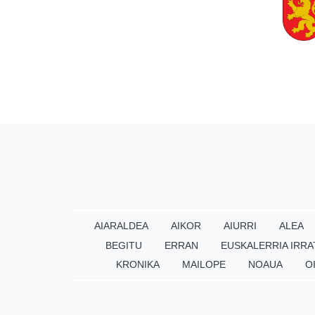
AIARALDEA
AIKOR
AIURRI
ALEA
BEGITU
ERRAN
EUSKALERRIA IRRA
KRONIKA
MAILOPE
NOAUA
O