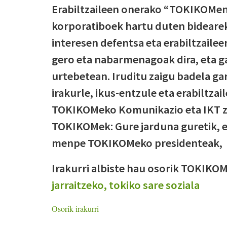
Erabiltzaileen onerako “TOKIKOMen a
korporatiboek hartu duten bideare
interesen defentsa eta erabiltzaile
gero eta nabarmenagoak dira, eta ga
urtebetean. Iruditu zaigu badela ga
irakurle, ikus-entzule eta erabiltza
TOKIKOMeko Komunikazio eta IKT zuz
TOKIKOMek: Gure jarduna guretik, e
menpe TOKIKOMeko presidenteak,
Irakurri albiste hau osorik TOKIK
jarraitzeko, tokiko sare soziala
Osorik irakurri