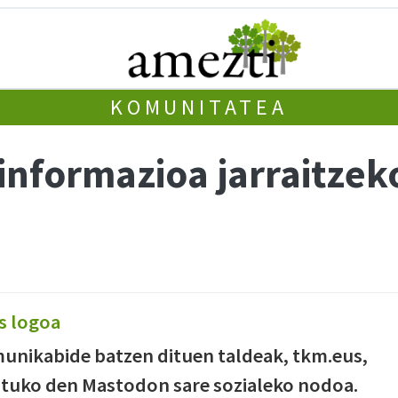
KOMUNITATEA
nformazioa jarraitzeko
unikabide batzen dituen taldeak, tkm.eus,
zatuko den Mastodon sare sozialeko nodoa.