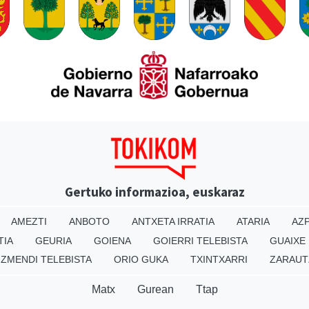
Gertuko informazioa, euskaraz
AMEZTI
ANBOTO
ANTXETA IRRATIA
ATARIA
AZP
TIA
GEURIA
GOIENA
GOIERRI TELEBISTA
GUAIXE
IZMENDI TELEBISTA
ORIO GUKA
TXINTXARRI
ZARAUT
Matx
Gurean
Ttap