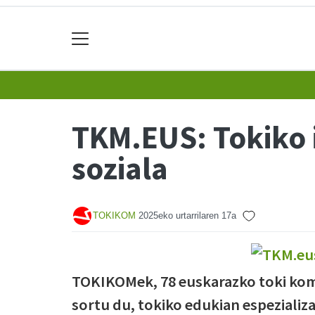
TKM.EUS: Tokiko i
soziala
TOKIKOM
2025eko urtarrilaren 17a
TOKIKOMek, 78 euskarazko toki kom
sortu du, tokiko edukian espeziali