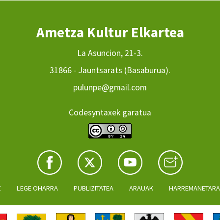
Ametza Kultur Elkartea
La Asuncion, 21-3.
31866 - Jauntsarats (Basaburua).
pulunpe@gmail.com
Codesyntaxek garatua
Z
LEGE OHARRA
PUBLIZITATEA
ARAUAK
HARREMANETAR