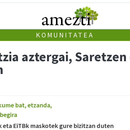
KOMUNITATEA
zia aztergai, Saretze
n
eta EiTBk maskotek gure bizitzan duten