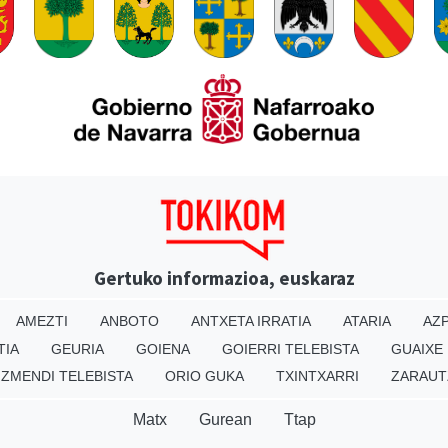
Gertuko informazioa, euskaraz
AMEZTI
ANBOTO
ANTXETA IRRATIA
ATARIA
AZP
TIA
GEURIA
GOIENA
GOIERRI TELEBISTA
GUAIXE
IZMENDI TELEBISTA
ORIO GUKA
TXINTXARRI
ZARAUT
Matx
Gurean
Ttap