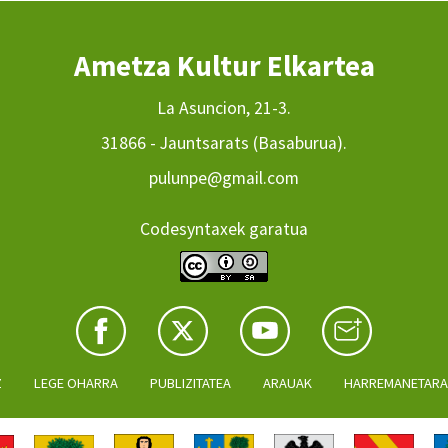
Ametza Kultur Elkartea
La Asuncion, 21-3.
31866 - Jauntsarats (Basaburua).
pulunpe@gmail.com
Codesyntaxek garatua
Z
LEGE OHARRA
PUBLIZITATEA
ARAUAK
HARREMANETAR