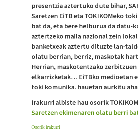
presentzia aztertuko dute bihar, S
Saretzen EiTB eta TOKIKOMeko toki
bat da, eta bere helburua da datu-k
aztertzeko maila nazional zein lokal
banketxeak aztertu dituzte lan-tald
olatu berrian, berriz, maskotak ha
Herrian, maskotentzako zerbitzuen 
elkarrizketak… EiTBko medioetan e
toki komunika. hauetan aurkitu ahal
Irakurri albiste hau osorik TOKIK
Saretzen ekimenaren olatu berri ba
Osorik irakurri