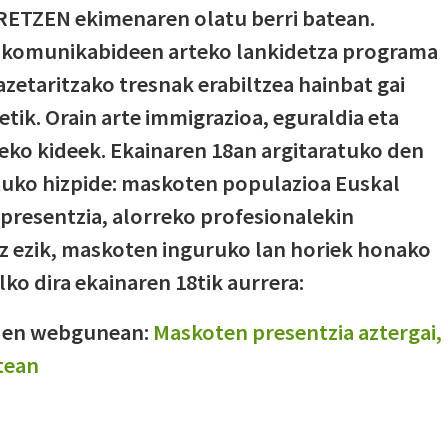
ARETZEN ekimenaren olatu berri batean.
 komunikabideen arteko lankidetza programa
azetaritzako tresnak erabiltzea hainbat gai
etik. Orain arte immigrazioa, eguraldia eta
eko kideek. Ekainaren 18an argitaratuko den
rtuko hizpide: maskoten populazioa Euskal
presentzia, alorreko profesionalekin
z ezik, maskoten inguruko lan horiek honako
ko dira ekainaren 18tik aurrera:
OMen webgunean:
Maskoten presentzia aztergai,
tean