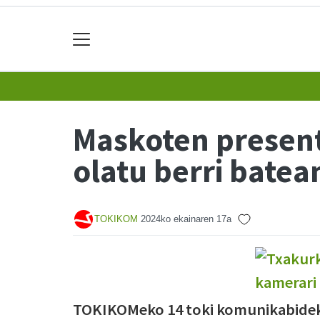
Maskoten present
olatu berri batea
TOKIKOM
2024ko ekainaren 17a
TOKIKOMeko 14 toki komunikabidek 