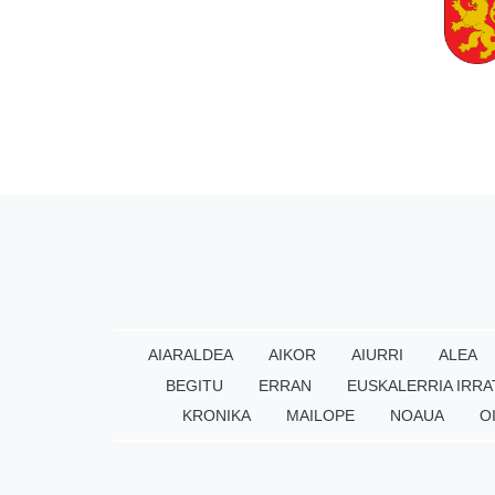
AIARALDEA
AIKOR
AIURRI
ALEA
BEGITU
ERRAN
EUSKALERRIA IRRA
KRONIKA
MAILOPE
NOAUA
O