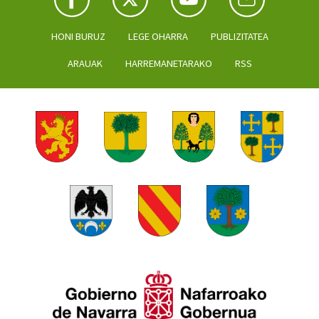
HONI BURUZ
LEGE OHARRA
PUBLIZITATEA
ARAUAK
HARREMANETARAKO
RSS