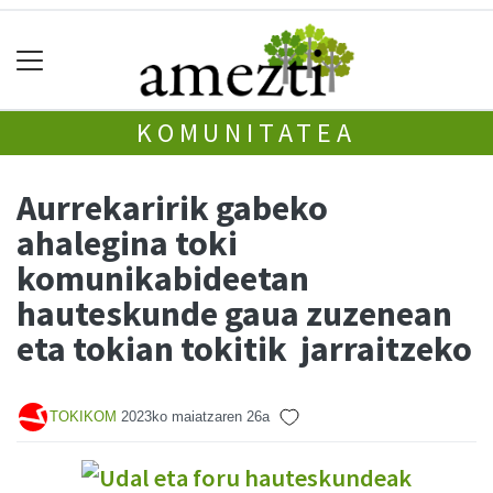
KOMUNITATEA
Aurrekaririk gabeko
ahalegina toki
komunikabideetan
hauteskunde gaua zuzenean
eta tokian tokitik jarraitzeko
TOKIKOM
2023ko maiatzaren 26a