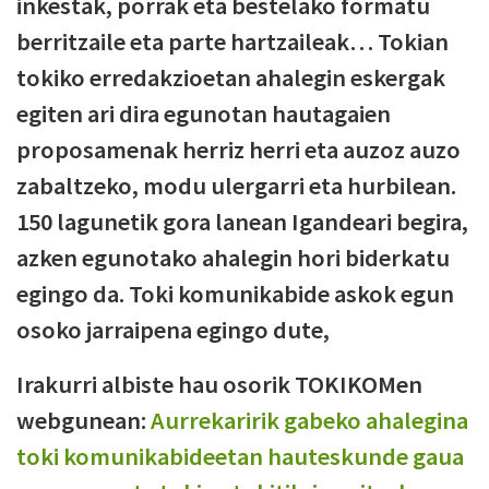
inkestak, porrak eta bestelako formatu
berritzaile eta parte hartzaileak… Tokian
tokiko erredakzioetan ahalegin eskergak
egiten ari dira egunotan hautagaien
proposamenak herriz herri eta auzoz auzo
zabaltzeko, modu ulergarri eta hurbilean.
150 lagunetik gora lanean Igandeari begira,
azken egunotako ahalegin hori biderkatu
egingo da. Toki komunikabide askok egun
osoko jarraipena egingo dute,
Irakurri albiste hau osorik TOKIKOMen
webgunean:
Aurrekaririk gabeko ahalegina
toki komunikabideetan hauteskunde gaua