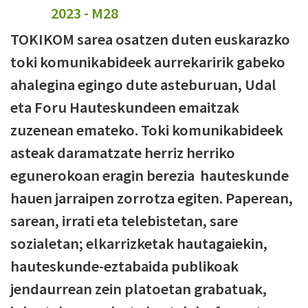
TOKIKOM sarea osatzen duten euskarazko
toki komunikabideek aurrekaririk gabeko
ahalegina egingo dute asteburuan, Udal
eta Foru Hauteskundeen emaitzak
zuzenean emateko. Toki komunikabideek
asteak daramatzate herriz herriko
egunerokoan eragin berezia hauteskunde
hauen jarraipen zorrotza egiten. Paperean,
sarean, irrati eta telebistetan, sare
sozialetan; elkarrizketak hautagaiekin,
hauteskunde-eztabaida publikoak
jendaurrean zein platoetan grabatuak,