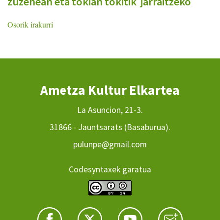
zuzenean eta tokian tokitik jarraitzeko
Osorik irakurri
Ametza Kultur Elkartea
La Asuncion, 21-3.
31866 - Jauntsarats (Basaburua).
pulunpe@gmail.com
Codesyntaxek garatua