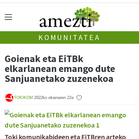
KOMUNITATEA
Goienak eta EiTBk
elkarlanean emango dute
Sanjuanetako zuzenekoa
TOKIKOM
2022ko ekainaren 22a
Toki komunikabideen eta EiTBren arteko