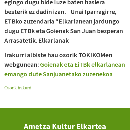
egingo dugu bide luze baten hasiera
besterik ez dadin izan. Unai Iparragirre,
ETBko zuzendaria “Elkarlanean jardungo
dugu ETBk eta Goienak San Juan bezperan
Arrasatetik. Elkarlanak
Irakurri albiste hau osorik TOKIKOMen
webgunean:
Goienak eta EiTBk elkarlanean
emango dute Sanjuanetako zuzenekoa
Osorik irakurri
Ametza Kultur Elkartea