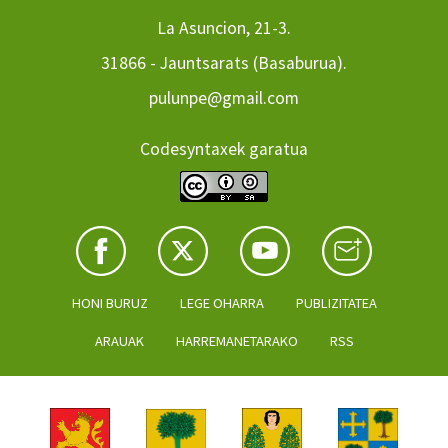
La Asuncion, 21-3.
31866 - Jauntsarats (Basaburua).
pulunpe@gmail.com
Codesyntaxek garatua
HONI BURUZ
LEGE OHARRA
PUBLIZITATEA
ARAUAK
HARREMANETARAKO
RSS