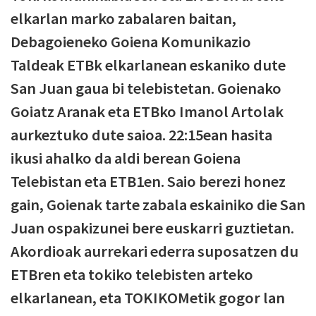
elkarlan marko zabalaren baitan,
Debagoieneko Goiena Komunikazio
Taldeak ETBk elkarlanean eskaniko dute
San Juan gaua bi telebistetan. Goienako
Goiatz Aranak eta ETBko Imanol Artolak
aurkeztuko dute saioa. 22:15ean hasita
ikusi ahalko da aldi berean Goiena
Telebistan eta ETB1en. Saio berezi honez
gain, Goienak tarte zabala eskainiko die San
Juan ospakizunei bere euskarri guztietan.
Akordioak aurrekari ederra suposatzen du
ETBren eta tokiko telebisten arteko
elkarlanean, eta TOKIKOMetik gogor lan