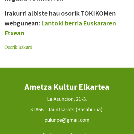
Irakurri albiste hau osorik TOKIKOMen
webgunean:
Lantoki berria Euskararen
Etxean
Osorik irakurri
Ametza Kultur Elkartea
La Asuncion, 21-3.
31866 - Jauntsarats (Basaburua).
pulunpe@gmail.com