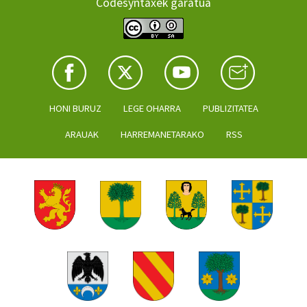
Codesyntaxek garatua
HONI BURUZ
LEGE OHARRA
PUBLIZITATEA
ARAUAK
HARREMANETARAKO
RSS