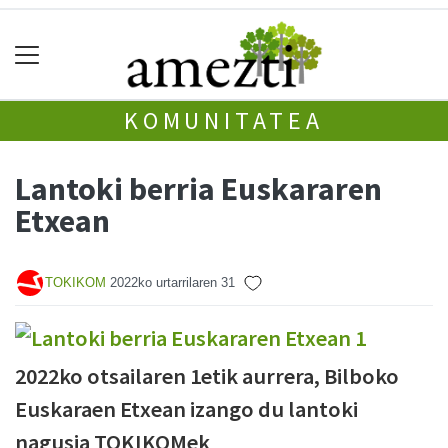
KOMUNITATEA
Lantoki berria Euskararen
Etxean
TOKIKOM
2022ko urtarrilaren 31
2022ko otsailaren 1etik aurrera, Bilboko
Euskaraen Etxean izango du lantoki
nagusia TOKIKOMek