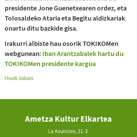
presidente Jone Guenetxearen ordez, eta
Tolosaldeko Ataria eta Begitu aldizkariak
onartu ditu bazkide gisa.
Irakurri albiste hau osorik TOKIKOMen
webgunean:
Iban Arantzabalek hartu du
TOKIKOMen presidente kargua
Osorik irakurri
Ametza Kultur Elkartea
La Asuncion, 21-3.