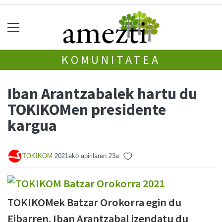
KOMUNITATEA
Iban Arantzabalek hartu du
TOKIKOMen presidente
kargua
TOKIKOM
2021eko apirilaren 23a
TOKIKOMek Batzar Orokorra egin du
Eibarren. Iban Arantzabal izendatu du