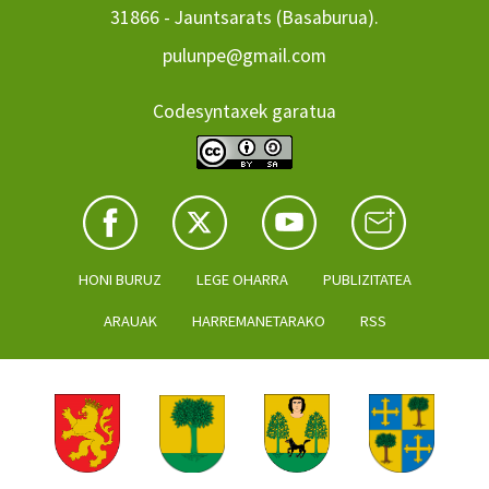
31866 - Jauntsarats (Basaburua).
pulunpe@gmail.com
Codesyntaxek garatua
HONI BURUZ
LEGE OHARRA
PUBLIZITATEA
ARAUAK
HARREMANETARAKO
RSS