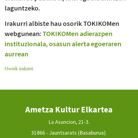
laguntzeko.
Irakurri albiste hau osorik TOKIKOMen
webgunean:
TOKIKOMen adierazpen
instituzionala, osasun alerta egoeraren
aurrean
Osorik irakurri
Ametza Kultur Elkartea
La Asuncion, 21-3.
31866 - Jauntsarats (Basaburua).