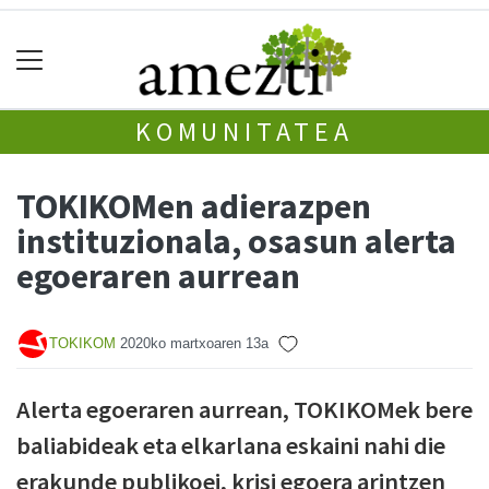
KOMUNITATEA
TOKIKOMen adierazpen
instituzionala, osasun alerta
egoeraren aurrean
TOKIKOM
2020ko martxoaren 13a
Alerta egoeraren aurrean, TOKIKOMek bere
baliabideak eta elkarlana eskaini nahi die
erakunde publikoei, krisi egoera arintzen