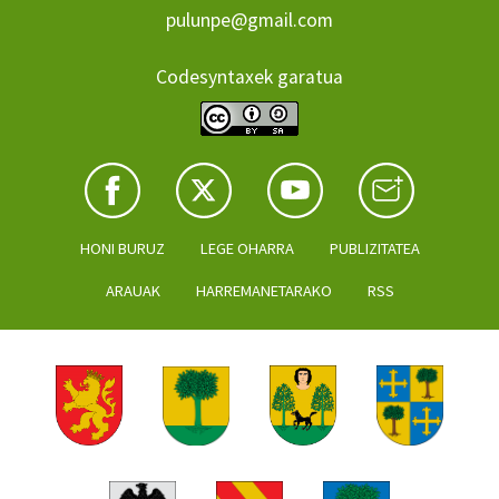
pulunpe@gmail.com
Codesyntaxek garatua
HONI BURUZ
LEGE OHARRA
PUBLIZITATEA
ARAUAK
HARREMANETARAKO
RSS