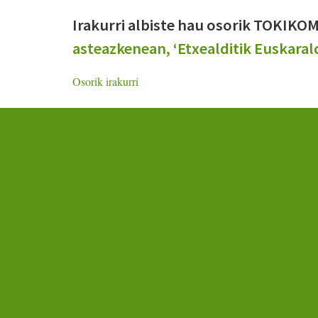
Irakurri albiste hau osorik TOKIK
asteazkenean, ‘Etxealditik Euskara
Osorik irakurri