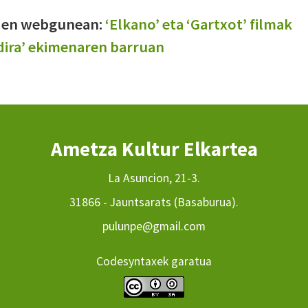
OMen webgunean:
‘Elkano’ eta ‘Gartxot’ filmak
ldira’ ekimenaren barruan
Ametza Kultur Elkartea
La Asuncion, 21-3.
31866 - Jauntsarats (Basaburua).
pulunpe@gmail.com
Codesyntaxek garatua