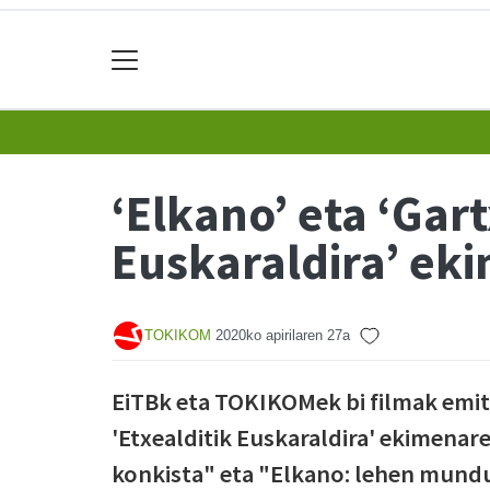
‘Elkano’ eta ‘Gar
Euskaraldira’ ek
TOKIKOM
2020ko apirilaren 27a
EiTBk eta TOKIKOMek bi filmak emiti
'Etxealditik Euskaraldira' ekimenar
konkista" eta "Elkano: lehen mundu