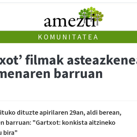
KOMUNITATEA
txot’ filmak asteazkene
imenaren barruan
tuko dituzte apirilaren 29an, aldi berean,
en barruan: "Gartxot: konkista aitzineko
 bira"