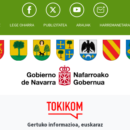
Z
LEGE OHARRA
PUBLIZITATEA
ARAUAK
HARREMANETAR
Gertuko informazioa, euskaraz