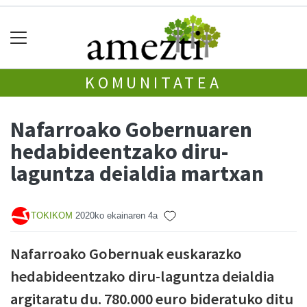
KOMUNITATEA
Nafarroako Gobernuaren
hedabideentzako diru-
laguntza deialdia martxan
TOKIKOM
2020ko ekainaren 4a
Nafarroako Gobernuak euskarazko
hedabideentzako diru-laguntza deialdia
argitaratu du. 780.000 euro bideratuko ditu