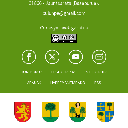
31866 - Jauntsarats (Basaburua).
pulunpe@gmail.com
Codesyntaxek garatua
HONI BURUZ
LEGE OHARRA
PUBLIZITATEA
ARAUAK
HARREMANETARAKO
RSS