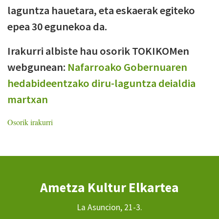
laguntza hauetara, eta eskaerak egiteko
epea 30 egunekoa da.
Irakurri albiste hau osorik TOKIKOMen
webgunean:
Nafarroako Gobernuaren
hedabideentzako diru-laguntza deialdia
martxan
Osorik irakurri
Ametza Kultur Elkartea
La Asuncion, 21-3.