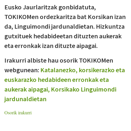
Eusko Jaurlaritzak gonbidatuta,
TOKIKOMen ordezkaritza bat Korsikan izan
da, Linguimondi jardunaldietan. Hizkuntza
gutxituek hedabideetan dituzten aukerak
eta erronkak izan dituzte aipagai.
Irakurri albiste hau osorik TOKIKOMen
webgunean:
Katalanezko, korsikerazko eta
euskarazko hedabideen erronkak eta
aukerak aipagai, Korsikako Linguimondi
jardunaldietan
Osorik irakurri