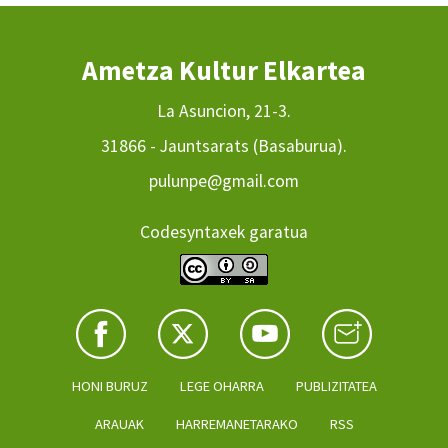
Ametza Kultur Elkartea
La Asuncion, 21-3.
31866 - Jauntsarats (Basaburua).
pulunpe@gmail.com
Codesyntaxek garatua
HONI BURUZ
LEGE OHARRA
PUBLIZITATEA
ARAUAK
HARREMANETARAKO
RSS