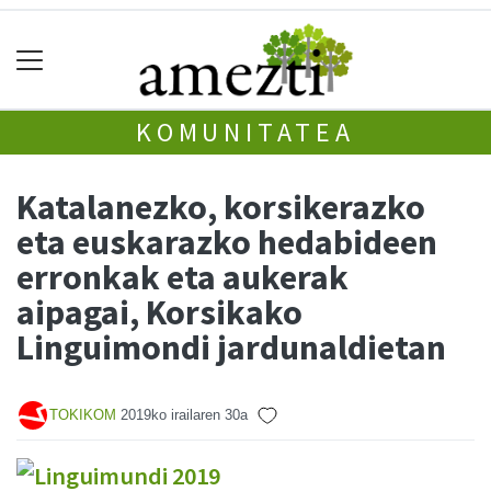
KOMUNITATEA
Katalanezko, korsikerazko
eta euskarazko hedabideen
erronkak eta aukerak
aipagai, Korsikako
Linguimondi jardunaldietan
TOKIKOM
2019ko irailaren 30a