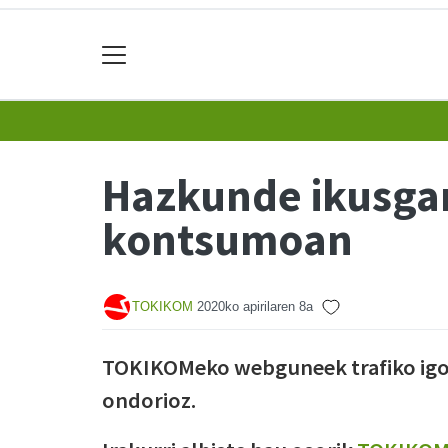
Hazkunde ikusga
kontsumoan
TOKIKOM
2020ko apirilaren 8a
TOKIKOMeko webguneek trafiko igoe
ondorioz.