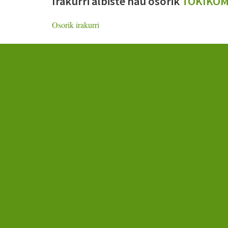
Irakurri albiste hau osorik
TOKIKO
Osorik irakurri