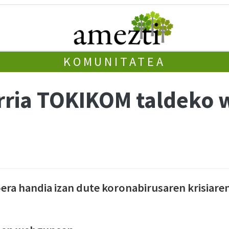
KOMUNITATEA
rria TOKIKOM taldeko
ra handia izan dute koronabirusaren krisiare