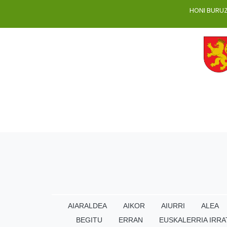
HONI BURU
AIARALDEA
AIKOR
AIURRI
ALEA
BEGITU
ERRAN
EUSKALERRIA IRRA