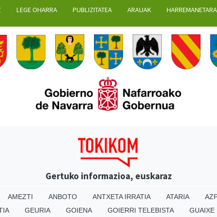
Z
LEGE OHARRA
PUBLIZITATEA
ARAUAK
HARREMANETAR
Gertuko informazioa, euskaraz
AMEZTI
ANBOTO
ANTXETA IRRATIA
ATARIA
AZP
TIA
GEURIA
GOIENA
GOIERRI TELEBISTA
GUAIXE