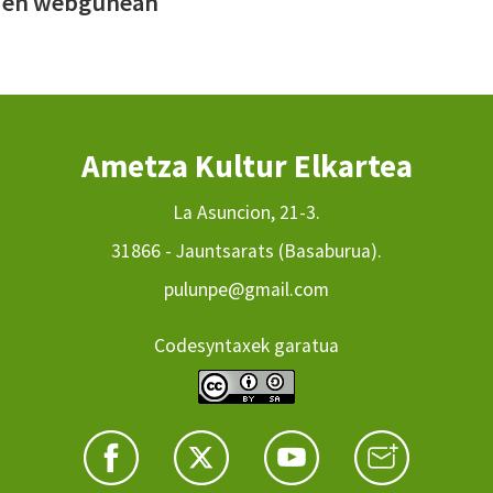
M
en webgunean
Ametza Kultur Elkartea
La Asuncion, 21-3.
31866 - Jauntsarats (Basaburua).
pulunpe@gmail.com
Codesyntaxek garatua