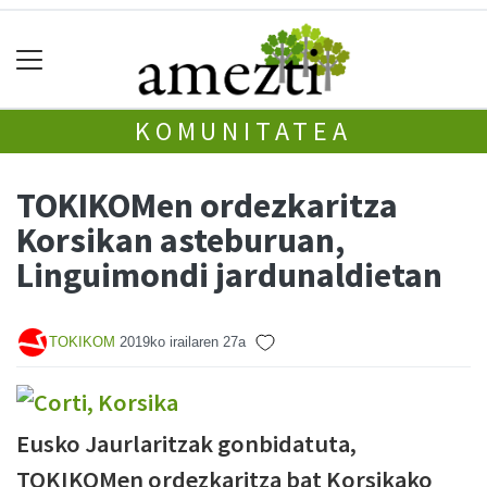
KOMUNITATEA
TOKIKOMen ordezkaritza
Korsikan asteburuan,
Linguimondi jardunaldietan
TOKIKOM
2019ko irailaren 27a
Eusko Jaurlaritzak gonbidatuta,
TOKIKOMen ordezkaritza bat Korsikako