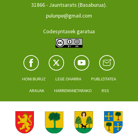
31866 - Jauntsarats (Basaburua).
pulunpe@gmail.com
Codesyntaxek garatua
HONI BURUZ
LEGE OHARRA
PUBLIZITATEA
ARAUAK
HARREMANETARAKO
RSS