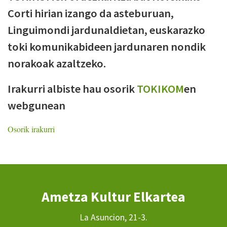
Corti hirian izango da asteburuan,
Linguimondi jardunaldietan, euskarazko
toki komunikabideen jardunaren nondik
norakoak azaltzeko.
Irakurri albiste hau osorik
TOKIKOM
en
webgunean
Osorik irakurri
Ametza Kultur Elkartea
La Asuncion, 21-3.