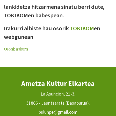
lankidetza hitzarmena sinatu berri dute,
TOKIKOMen babespean.
Irakurri albiste hau osorik
TOKIKOM
en
webgunean
Osorik irakurri
Ametza Kultur Elkartea
La Asuncion, 21-3.
31866 - Jauntsarats (Basaburua).
pulunpe@gmail.com