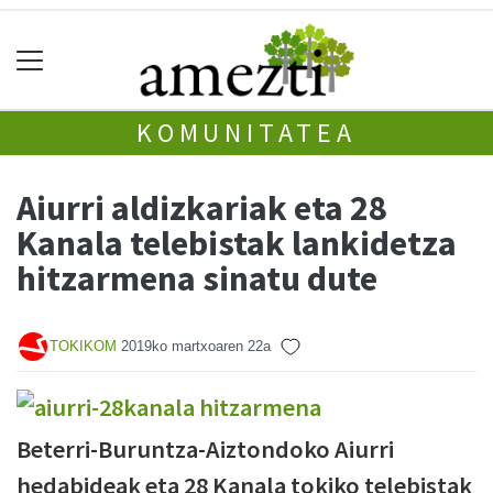
KOMUNITATEA
Aiurri aldizkariak eta 28
Kanala telebistak lankidetza
hitzarmena sinatu dute
TOKIKOM
2019ko martxoaren 22a
Beterri-Buruntza-Aiztondoko Aiurri
hedabideak eta 28 Kanala tokiko telebistak