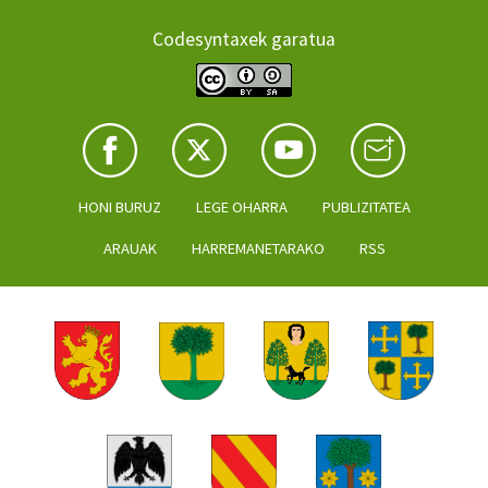
Codesyntaxek garatua
HONI BURUZ
LEGE OHARRA
PUBLIZITATEA
ARAUAK
HARREMANETARAKO
RSS