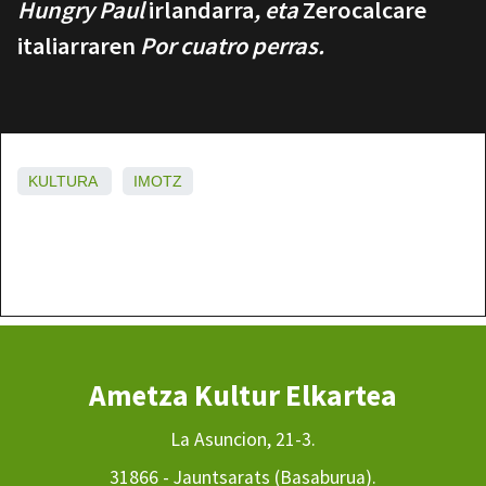
Hungry Paul
irlandarra
, eta
Zerocalcare
italiarraren
Por cuatro perras.
KULTURA
IMOTZ
Ametza Kultur Elkartea
La Asuncion, 21-3.
31866 - Jauntsarats (Basaburua).