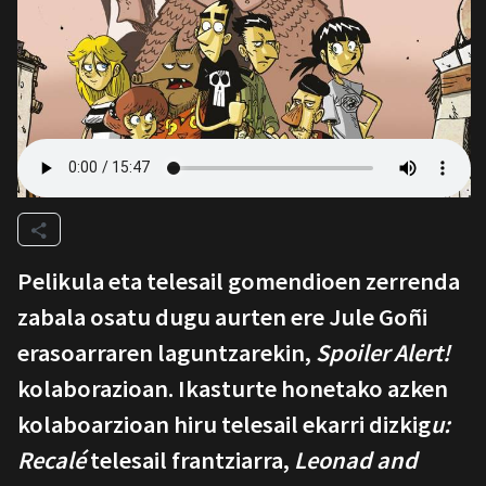
Pelikula eta telesail gomendioen zerrenda
zabala osatu dugu aurten ere Jule Goñi
erasoarraren laguntzarekin,
Spoiler Alert!
kolaborazioan. Ikasturte honetako azken
kolaboarzioan hiru telesail ekarri dizkig
u:
Recalé
telesail frantziarra,
Leonad and