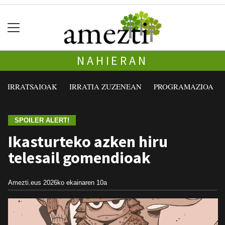
NAHIERAN
IRRATSAIOAK
IRRATIA ZUZENEAN
PROGRAMAZIOA
SPOILER ALERT!
Ikasturteko azken hiru
telesail gomendioak
Amezti.eus
2026ko ekainaren 10a