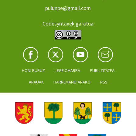
pulunpe@gmail.com
Codesyntaxek garatua
HONI BURUZ
LEGE OHARRA
PUBLIZITATEA
ARAUAK
HARREMANETARAKO
RSS