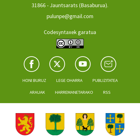
31866 - Jauntsarats (Basaburua).
pulunpe@gmail.com
Codesyntaxek garatua
HONI BURUZ
LEGE OHARRA
PUBLIZITATEA
ARAUAK
HARREMANETARAKO
RSS