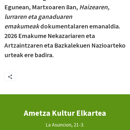
Egunean, Martxoaren 8an,
Haizearen,
lurraren eta ganaduaren
emakumeak
dokumentalaren emanaldia.
2026 Emakume Nekazariaren eta
Artzaintzaren eta Bazkalekuen Nazioarteko
urteak ere badira.
Ametza Kultur Elkartea
La Asuncion, 21-3.