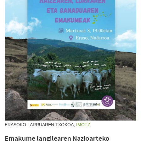
ERASOKO LARRUAREN TXOKOA,
IMOTZ
Emakume langilearen Nazioarteko