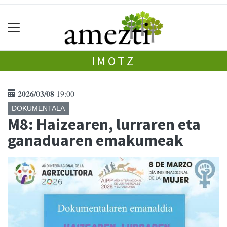
IMOTZ
2026/03/08
19:00
DOKUMENTALA
M8: Haizearen, lurraren eta
ganaduaren emakumeak