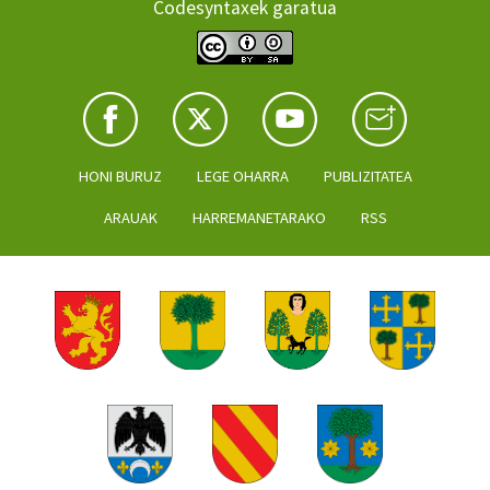
Codesyntaxek garatua
HONI BURUZ
LEGE OHARRA
PUBLIZITATEA
ARAUAK
HARREMANETARAKO
RSS