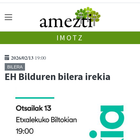
IMOTZ
2026/02/13
19:00
BILERA
EH Bilduren bilera irekia