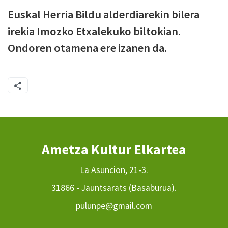
Euskal Herria Bildu alderdiarekin bilera
irekia Imozko Etxalekuko biltokian.
Ondoren otamena ere izanen da.
Ametza Kultur Elkartea
La Asuncion, 21-3.
31866 - Jauntsarats (Basaburua).
pulunpe@gmail.com