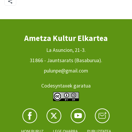
Ametza Kultur Elkartea
La Asuncion, 21-3.
31866 - Jauntsarats (Basaburua).
pulunpe@gmail.com
Codesyntaxek garatua
HONI BURUZ
LEGE OHARRA
PUBLIZITATEA