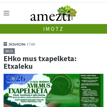
IMOTZ
2026/02/06
17:00
MUS
EHko mus txapelketa:
Etxaleku