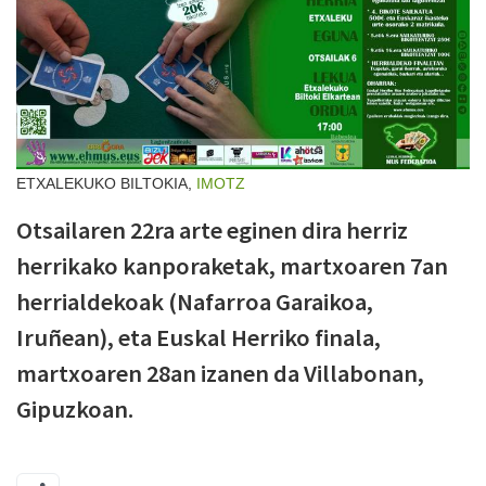
ETXALEKUKO BILTOKIA,
IMOTZ
Otsailaren 22ra arte eginen dira herriz
herrikako kanporaketak, martxoaren 7an
herrialdekoak (Nafarroa Garaikoa,
Iruñean), eta Euskal Herriko finala,
martxoaren 28an izanen da Villabonan,
Gipuzkoan.