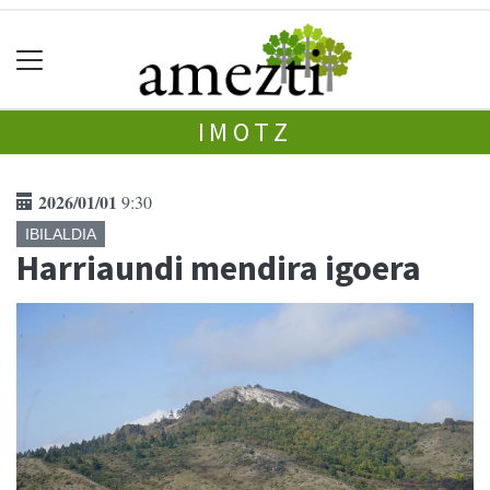
IMOTZ
2026/01/01
9:30
IBILALDIA
Harriaundi mendira igoera