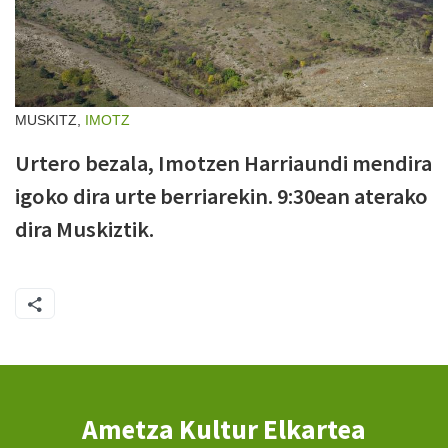
MUSKITZ,
IMOTZ
Urtero bezala, Imotzen Harriaundi mendira
igoko dira urte berriarekin. 9:30ean aterako
dira Muskiztik.
Ametza Kultur Elkartea