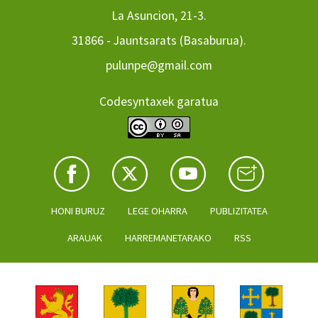
La Asuncion, 21-3.
31866 - Jauntsarats (Basaburua).
pulunpe@gmail.com
Codesyntaxek garatua
HONI BURUZ
LEGE OHARRA
PUBLIZITATEA
ARAUAK
HARREMANETARAKO
RSS