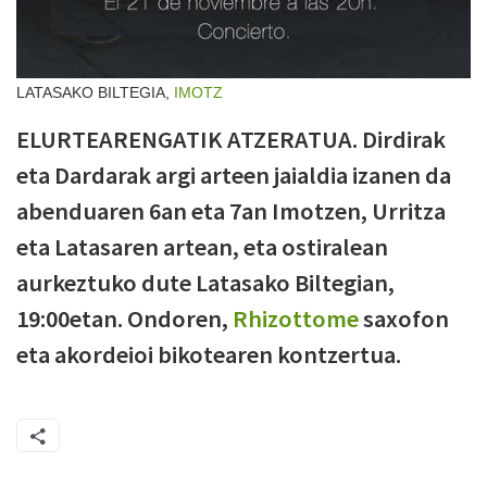
LATASAKO BILTEGIA,
IMOTZ
ELURTEARENGATIK ATZERATUA. Dirdirak
eta Dardarak argi arteen jaialdia izanen da
abenduaren 6an eta 7an Imotzen, Urritza
eta Latasaren artean, eta ostiralean
aurkeztuko dute Latasako Biltegian,
19:00etan. Ondoren,
Rhizottome
saxofon
eta akordeioi bikotearen kontzertua.