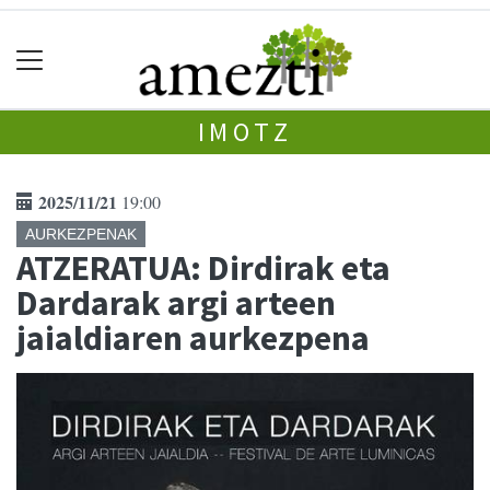
IMOTZ
2025/11/21
19:00
AURKEZPENAK
ATZERATUA: Dirdirak eta
Dardarak argi arteen
jaialdiaren aurkezpena