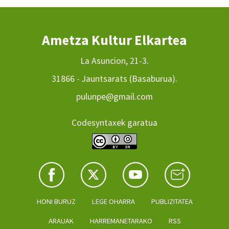
Ametza Kultur Elkartea
La Asuncion, 21-3.
31866 - Jauntsarats (Basaburua).
pulunpe@gmail.com
Codesyntaxek garatua
HONI BURUZ
LEGE OHARRA
PUBLIZITATEA
ARAUAK
HARREMANETARAKO
RSS