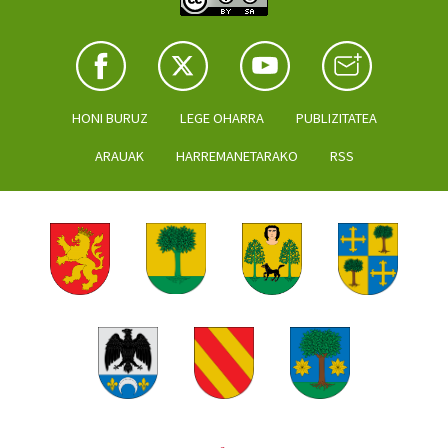
HONI BURUZ
LEGE OHARRA
PUBLIZITATEA
ARAUAK
HARREMANETARAKO
RSS