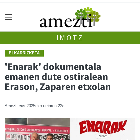
IMOTZ
ELKARRIZKETA
'Enarak' dokumentala
emanen dute ostiralean
Erason, Zaparen etxolan
Amezti.eus
2025eko urriaren 22a