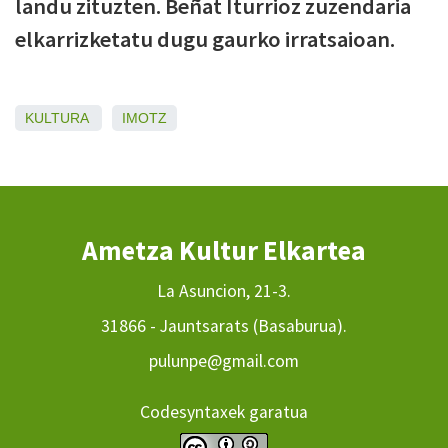
landu zituzten. Beñat Iturrioz zuzendaria
elkarrizketatu dugu gaurko irratsaioan.
KULTURA
IMOTZ
Ametza Kultur Elkartea
La Asuncion, 21-3.
31866 - Jauntsarats (Basaburua).
pulunpe@gmail.com
Codesyntaxek garatua