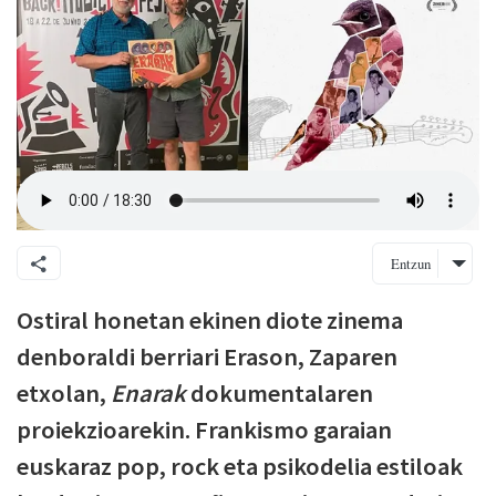
Entzun
Ostiral honetan ekinen diote zinema
denboraldi berriari Erason, Zaparen
etxolan,
Enarak
dokumentalaren
proiekzioarekin. Frankismo garaian
euskaraz pop, rock eta psikodelia estiloak