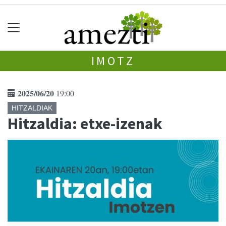
IMOTZ
2025/06/20
19:00
HITZALDIAK
Hitzaldia: etxe-izenak