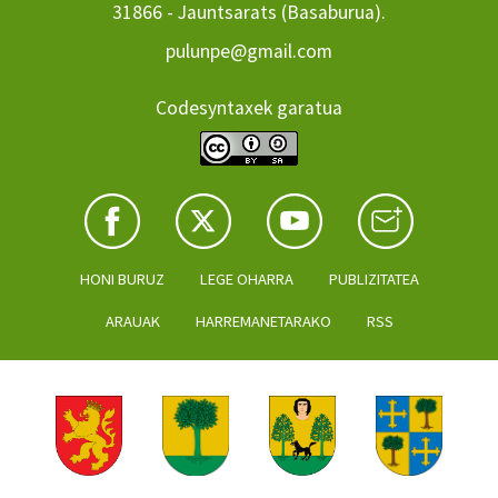
31866 - Jauntsarats (Basaburua).
pulunpe@gmail.com
Codesyntaxek garatua
HONI BURUZ
LEGE OHARRA
PUBLIZITATEA
ARAUAK
HARREMANETARAKO
RSS