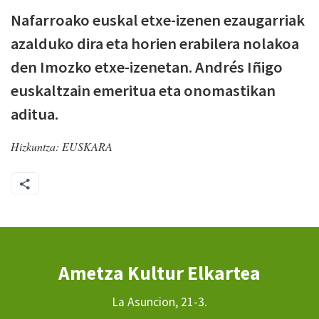
Nafarroako euskal etxe-izenen ezaugarriak
azalduko dira eta horien erabilera nolakoa
den Imozko etxe-izenetan. Andrés Iñigo
euskaltzain emeritua eta onomastikan
aditua.
Hizkuntza:
EUSKARA
Ametza Kultur Elkartea
La Asuncion, 21-3.