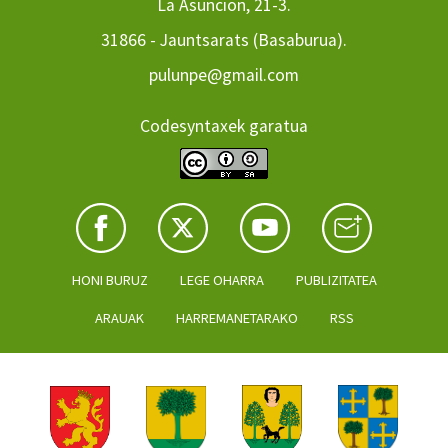
La Asuncion, 21-3.
31866 - Jauntsarats (Basaburua).
pulunpe@gmail.com
Codesyntaxek garatua
HONI BURUZ
LEGE OHARRA
PUBLIZITATEA
ARAUAK
HARREMANETARAKO
RSS