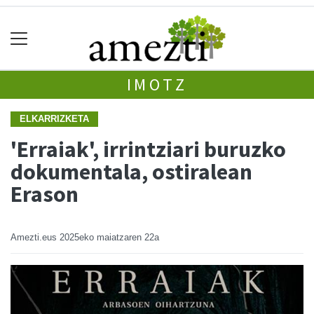
IMOTZ
ELKARRIZKETA
'Erraiak', irrintziari buruzko
dokumentala, ostiralean
Erason
Amezti.eus
2025eko maiatzaren 22a