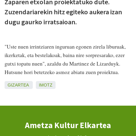
Zaparen etxolan proiektatuko dute.
Zuzendariarekin hitz egiteko aukera izan
dugu gaurko irratsaioan.
"Uste nuen irrintziaren inguruan egonen zirela liburuak,
ikerketak, eta bestelakoak, baina nire sorpresarako, ezer
gutxi topatu nuen", azaldu du Martinez de Lizarduyk.
Hutsune hori betetzeko asmoz abiatu zuen proiektua.
GIZARTEA
IMOTZ
Ametza Kultur Elkartea