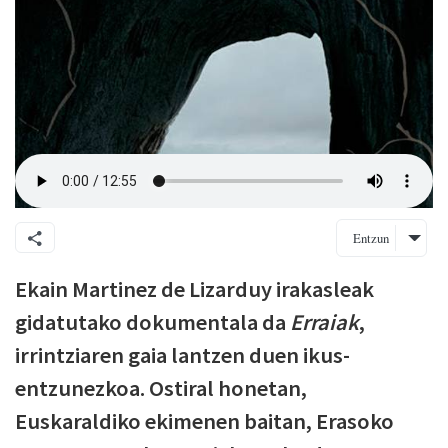
Entzun
Ekain Martinez de Lizarduy irakasleak
gidatutako dokumentala da
Erraiak
,
irrintziaren gaia lantzen duen ikus-
entzunezkoa. Ostiral honetan,
Euskaraldiko ekimenen baitan, Erasoko