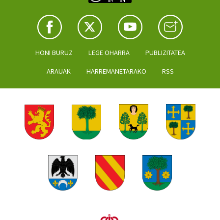
HONI BURUZ
LEGE OHARRA
PUBLIZITATEA
ARAUAK
HARREMANETARAKO
RSS