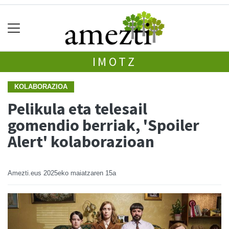
IMOTZ
KOLABORAZIOA
Pelikula eta telesail
gomendio berriak, 'Spoiler
Alert' kolaborazioan
Amezti.eus
2025eko maiatzaren 15a