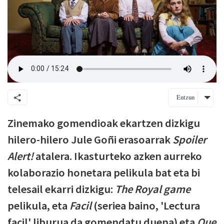
Entzun
Zinemako gomendioak ekartzen dizkigu
hilero-hilero Jule Goñi erasoarrak
Spoiler
Alert!
atalera. Ikasturteko azken aurreko
kolaborazio honetara pelikula bat eta bi
telesail ekarri dizkigu:
The Royal game
pelikula, eta
Facil
(seriea baino, 'Lectura
facil' liburua da gomendatu duena) eta
Que