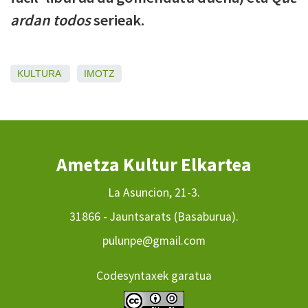
ardan todos
serieak.
KULTURA
IMOTZ
Ametza Kultur Elkartea
La Asuncion, 21-3.
31866 - Jauntsarats (Basaburua).
pulunpe@gmail.com
Codesyntaxek garatua