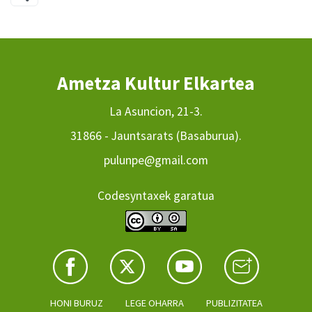
Ametza Kultur Elkartea
La Asuncion, 21-3.
31866 - Jauntsarats (Basaburua).
pulunpe@gmail.com
Codesyntaxek garatua
HONI BURUZ
LEGE OHARRA
PUBLIZITATEA