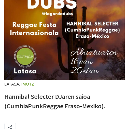
LATASA,
IMOTZ
Hannibal Selecter DJaren saioa
(CumbiaPunkReggae Eraso-Mexiko).