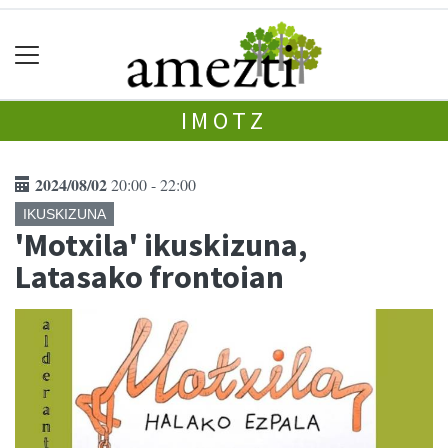
IMOTZ
2024/08/02
20:00 - 22:00
IKUSKIZUNA
'Motxila' ikuskizuna,
Latasako frontoian