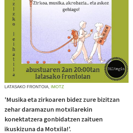
LATASAKO FRONTOIA,
IMOTZ
'Musika eta zirkoaren bidez zure bizitzan
zehar daramazun motxilarekin
konektatzera gonbidatzen zaituen
ikuskizuna da Motxila!'.