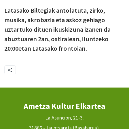
Latasako Biltegiak antolatuta, zirko,
musika, akrobazia eta askoz gehiago
uztartuko dituen ikuskizuna izanen da
abuztuaren 2an, ostiralean, iluntzeko
20:00etan Latasako frontoian.
Ametza Kultur Elkartea
La Asuncion, 21-3.
31866 - Jauntsarats (Basaburua).