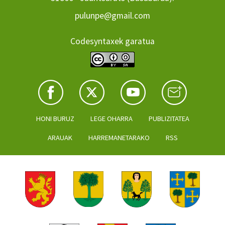
pulunpe@gmail.com
Codesyntaxek garatua
HONI BURUZ
LEGE OHARRA
PUBLIZITATEA
ARAUAK
HARREMANETARAKO
RSS